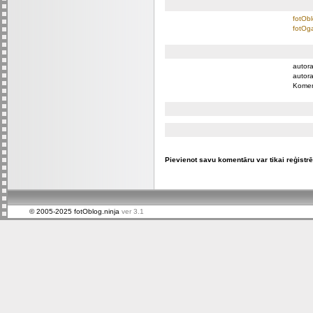
fotObl
fotOga
autora
autora
Komen
Pievienot savu komentāru var tikai reģistrēt
© 2005-2025 fotOblog.ninja
ver 3.1