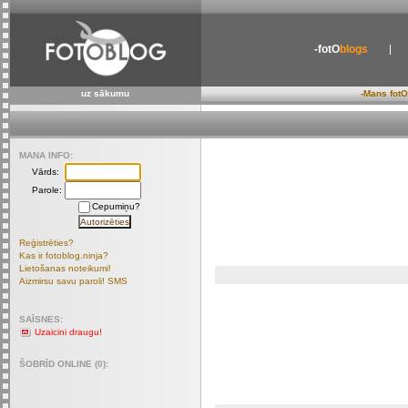
-fotO
blogs
uz sākumu
-Mans fotO
MANA INFO:
Vārds:
Parole:
Cepumiņu?
Reģistrēties?
Kas ir fotoblog.ninja?
Lietošanas noteikumi!
Aizmirsu savu paroli! SMS
SAĪSNES:
Uzaicini draugu!
ŠOBRĪD ONLINE (0):