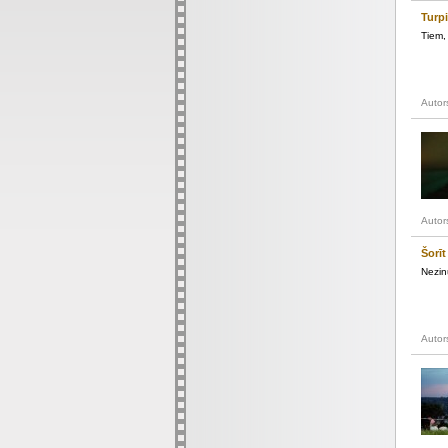
Turp
Tiem, 
Autor
Autor
Šorīt
Nezinu
Autor