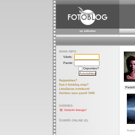
uz sākumu
MANA INFO:
Vārds:
Parole:
Cepumiņu?
Reģistrēties?
Kas ir fotoblog.ninja?
Parādīt
Lietošanas noteikumi!
Aizmirsu savu paroli! SMS
SAĪSNES:
Uzaicini draugu!
ŠOBRĪD ONLINE (0):
Autor