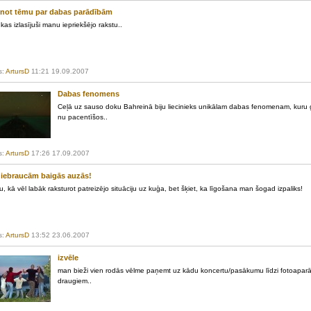
inot tēmu par dabas parādībām
kas izlasījuši manu iepriekšējo rakstu..
s:
ArtursD
11:21 19.09.2007
Dabas fenomens
Ceļā uz sauso doku Bahreinā biju liecinieks unikālam dabas fenomenam, kuru grū
nu pacentīšos..
s:
ArtursD
17:26 17.09.2007
 iebraucām baigās auzās!
, kā vēl labāk raksturot patreizējo situāciju uz kuģa, bet šķiet, ka līgošana man šogad izpaliks!
s:
ArtursD
13:52 23.06.2007
izvēle
man bieži vien rodās vēlme paņemt uz kādu koncertu/pasākumu līdzi fotoaparāt
draugiem..