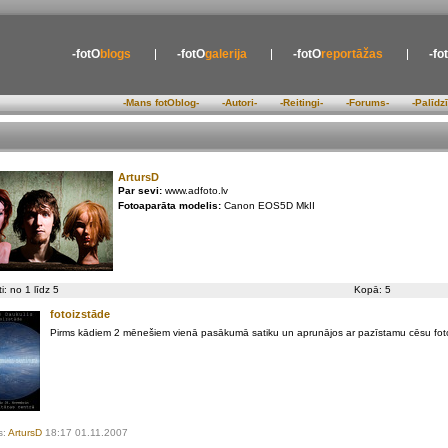
-fotO
blogs
-fotO
galerija
-fotO
reportāžas
-fo
-Mans fotOblog-
-Autori-
-Reitingi-
-Forums-
-Palīdz
ArtursD
Par sevi:
www.adfoto.lv
Fotoaparāta modelis:
Canon EOS5D MkII
i: no 1 līdz 5
Kopā: 5
fotoizstāde
Pirms kādiem 2 mēnešiem vienā pasākumā satiku un aprunājos ar pazīstamu cēsu foto
s:
ArtursD
18:17 01.11.2007