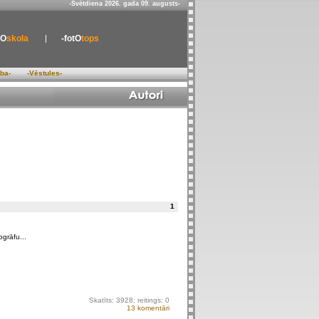
-Svētdiena 2026. gada 09. augusts-
tO
skola
-fotO
tops
ība-
-Vēstules-
1
grāfu...
Skatīts: 3928; reitings: 0
13
komentāri