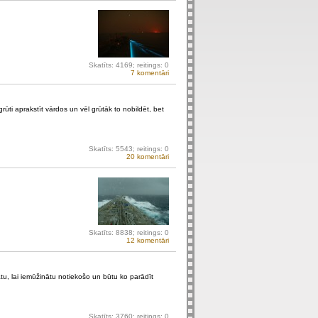
Skatīts: 4169; reitings: 0
7
komentāri
ti aprakstīt vārdos un vēl grūtāk to nobildēt, bet
Skatīts: 5543; reitings: 0
20
komentāri
Skatīts: 8838; reitings: 0
12
komentāri
u, lai iemūžinātu notiekošo un būtu ko parādīt
Skatīts: 3760; reitings: 0