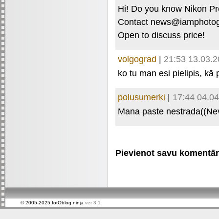
Hi! Do you know Nikon Pr
Contact news@iamphotog
Open to discuss price!
volgograd
|
21:53 13.03.
ko tu man esi pielipis, kā 
polusumerki
|
17:44 04.0
Mana paste nestrada((Nev
Pievienot savu komentāru 
© 2005-2025 fotOblog.ninja
ver 3.1