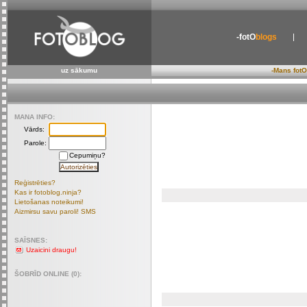
-fotO
blogs
uz sākumu
-Mans fotO
MANA INFO:
Vārds:
Parole:
Cepumiņu?
Reģistrēties?
Kas ir fotoblog.ninja?
Lietošanas noteikumi!
Aizmirsu savu paroli! SMS
SAĪSNES:
Uzaicini draugu!
ŠOBRĪD ONLINE (0):