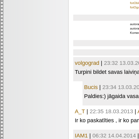
fotObl
fotOga
autora
autora
Komen
volgograd
|
23:32 13.03.
Turpini bildet savas laiviņas
Bucis
|
23:34 13.03.2
Paldies:) jāgaida vasa
A_T
|
22:35 18.03.2013
|
Ir ko paskatīties , ir ko pa
IAM1
|
06:32 14.04.2014