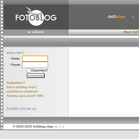
-fotO
blogs
uz sākumu
-Mans fotO
MANA INFO:
Vārds:
Parole:
Cepumiņu?
Reģistrēties?
Kas ir fotoblog.ninja?
Lietošanas noteikumi!
Aizmirsu savu paroli! SMS
ŠOBRĪD ONLINE (0):
© 2005-2025 fotOblog.ninja
ver 3.1