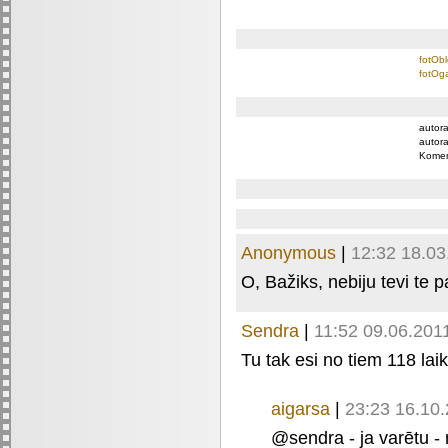
fotObl
fotOga
autora
autora
Komen
Anonymous
|
12:32 18.03
O, Bažiks, nebiju tevi te p
Sendra
|
11:52 09.06.201
Tu tak esi no tiem 118 laik
aigarsa
|
23:23 16.10
@sendra - ja varētu -