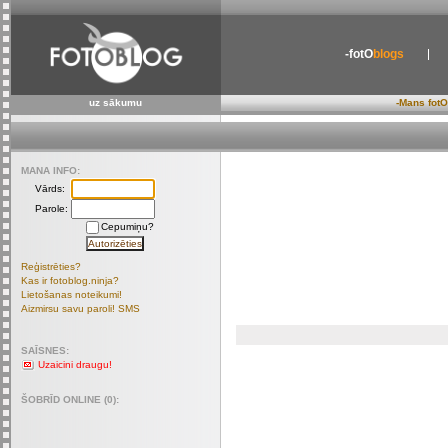
-fotO
blogs
uz sākumu
-Mans fotO
MANA INFO:
Vārds:
Parole:
Cepumiņu?
Reģistrēties?
Kas ir fotoblog.ninja?
Lietošanas noteikumi!
Aizmirsu savu paroli! SMS
SAĪSNES:
Uzaicini draugu!
ŠOBRĪD ONLINE (0):