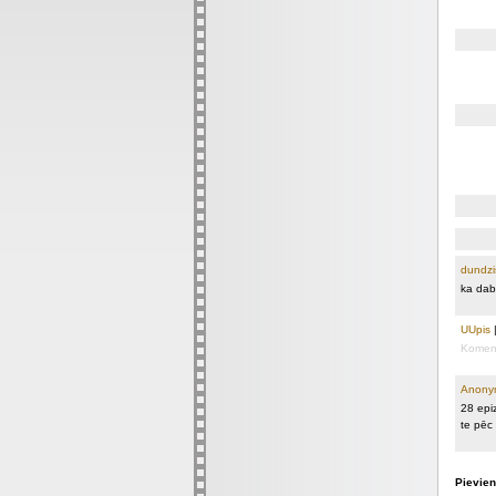
dundzi
ka dab
UUpis
Koment
Anony
28 epiz
te pēc
Pievien