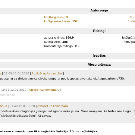
Autorsērija
fotOblog raksti:
3
fot
fotOgalerijas bildes:
157
fotOs
Reitingi
autora reitings:
156.9
fotOgrāfa
autora vieta:
485
fotOgrā
Komentētāja reitings:
113
Iespējas
Viesu grāmata
s
|
22:09 15.01.2018
|
Atbildēt uz komentāru
|
ut asumu uz diviem trim vai cilveku grupu ar pec iespejas atvertaku diafragmu.nikon d750.
|
19:51 12.06.2019
|
Atbildēt uz komentāru
|
ārs dzēsts
mous
|
21:43 15.01.2020
|
Atbildēt uz komentāru
|
odiski ieliktas fotogrāfijas galerijā, tad ilgstoši nekā jauna. Mans minējums, ka bildes nav Hugo uz
 "cilvēciskās pēcapstrādes" kā savas.
ot savu komentāru var tikai reģistrēts lietotājs. Lūdzu, reģistrējies!