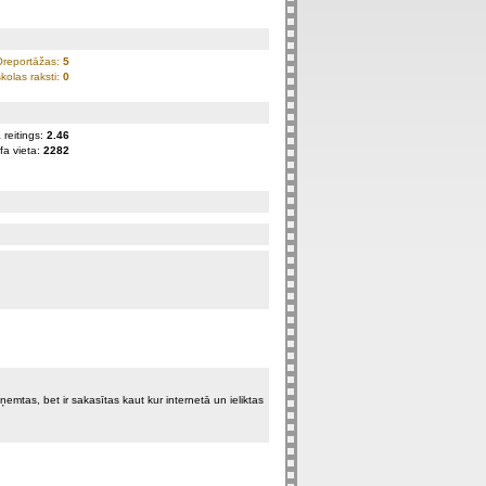
Oreportāžas:
5
kolas raksti:
0
 reitings:
2.46
fa vieta:
2282
ņemtas, bet ir sakasītas kaut kur internetā un ieliktas