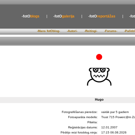
-fotO
blogs
-fotO
galerija
-fotO
reportāžas
-fo
-Mans fotOblog-
-Autori-
-Reitingi-
-Forums-
-Palīdz
Hugo
Fotografēšanas pieredze:
vairāk par 5 gadiem
Fotoaparāta modelis:
Trust 715 Powerc@m Z
Pilsēta:
Reģistrācijas datums:
12.01.2007
Pēdējo reizi fotoblog.ninja:
17:15 06.08.2026