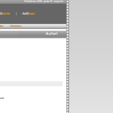
-Piektdiena 2026. gada 07. augusts-
tO
skola
-fotO
tops
ība-
-Vēstules-
oom