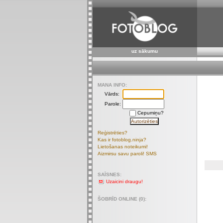
uz sākumu
MANA INFO:
Vārds:
Parole:
Cepumiņu?
Reģistrēties?
Kas ir fotoblog.ninja?
Lietošanas noteikumi!
Aizmirsu savu paroli! SMS
SAĪSNES:
Uzaicini draugu!
ŠOBRĪD ONLINE (0):