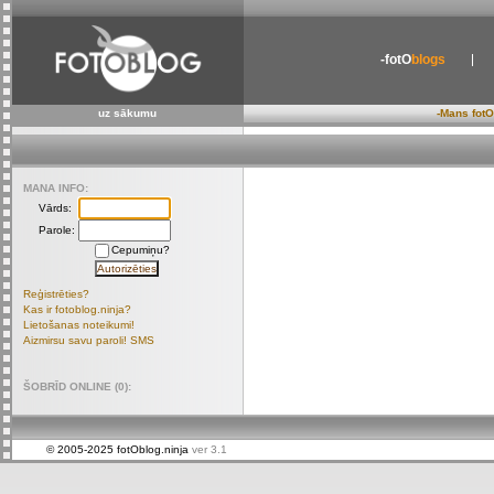
-fotO
blogs
uz sākumu
-Mans fotO
MANA INFO:
Vārds:
Parole:
Cepumiņu?
Reģistrēties?
Kas ir fotoblog.ninja?
Lietošanas noteikumi!
Aizmirsu savu paroli! SMS
ŠOBRĪD ONLINE (0):
© 2005-2025 fotOblog.ninja
ver 3.1