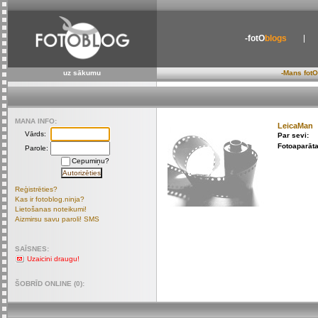
-fotO
blogs
uz sākumu
-Mans fotO
MANA INFO:
LeicaMan
Vārds:
Par sevi:
Fotoaparāta
Parole:
Cepumiņu?
Reģistrēties?
Kas ir fotoblog.ninja?
Lietošanas noteikumi!
Aizmirsu savu paroli! SMS
SAĪSNES:
Uzaicini draugu!
ŠOBRĪD ONLINE (0):