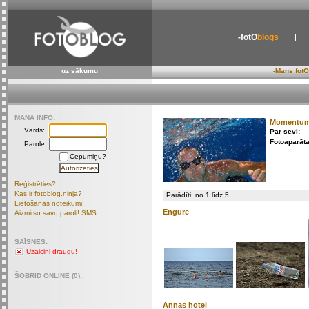
-fotO
blogs
uz sākumu
-Mans fotO
MANA INFO:
Momentu
Vārds:
Par sevi:
Fotoaparāta
Parole:
Cepumiņu?
Reģistrēties?
Kas ir fotoblog.ninja?
Parādīti: no 1 līdz 5
Lietošanas noteikumi!
Engure
Aizmirsu savu paroli! SMS
SAĪSNES:
Uzaicini draugu!
ŠOBRĪD ONLINE (0):
Annas hotel