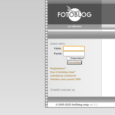
uz sākumu
MANA INFO:
Vārds:
Parole:
Cepumiņu?
Reģistrēties?
Kas ir fotoblog.ninja?
Lietošanas noteikumi!
Aizmirsu savu paroli! SMS
ŠOBRĪD ONLINE (0):
© 2005-2025 fotOblog.ninja
ver 3.1