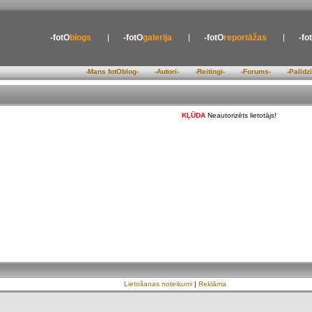
-fotO
blogs
-fotO
galerija
-fotO
reportāžas
-fo
-Mans fotOblog-
-Autori-
-Reitingi-
-Forums-
-Palīdz
KĻŪDA
Neautorizēts lietotājs!
Lietošanas noteikumi
|
Reklāma