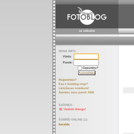
uz sākumu
MANA INFO:
Vārds:
Parole:
Cepumiņu?
Reģistrēties?
Kas ir fotoblog.ninja?
Lietošanas noteikumi!
Aizmirsu savu paroli! SMS
SAĪSNES:
Uzaicini draugu!
ŠOBRĪD ONLINE (1):
haralds