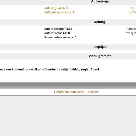
Autorsērija
fotOblog raksti:
0
fot
fotOgalerijas bildes:
0
fotOs
Reitingi
autora reitings:
4.09
fotOgr
autora vieta:
4118
fotOgrā
Komentētāja reitings:
1
Iespējas
Viesu grāmata
ot savu komentāru var tikai reģistrēts lietotājs. Lūdzu, reģistrējies!
Lietošanas noteikumi
|
Reklāma