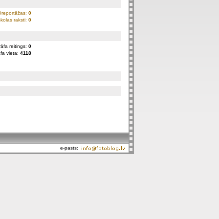
Oreportāžas:
0
kolas raksti:
0
āfa reitings:
0
fa vieta:
4118
e-pasts: