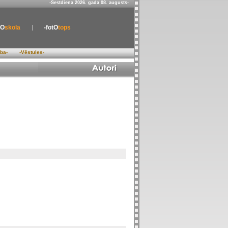
-Sestdiena 2026. gada 08. augusts-
tO
skola
-fotO
tops
ība-
-Vēstules-