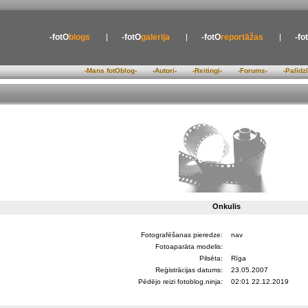
-fotO
blogs
-fotO
galerija
-fotO
reportāžas
-fo
-Mans fotOblog-
-Autori-
-Reitingi-
-Forums-
-Palīdz
Onkulis
Fotografēšanas pieredze:
nav
Fotoaparāta modelis:
Pilsēta:
Rīga
Reģistrācijas datums:
23.05.2007
Pēdējo reizi fotoblog.ninja:
02:01 22.12.2019