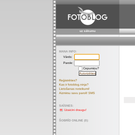
uz sākumu
MANA INFO:
Vārds:
Parole:
Cepumiņu?
Reģistrēties?
Kas ir fotoblog.ninja?
Lietošanas noteikumi!
Aizmirsu savu paroli! SMS
SAĪSNES:
Uzaicini draugu!
ŠOBRĪD ONLINE (0):