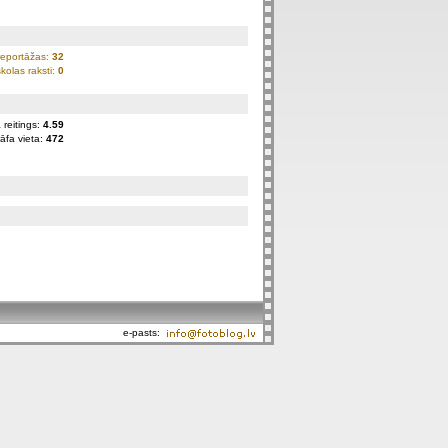
reportāžas:
32
kolas raksti:
0
 reitings:
4.59
āfa vieta:
472
e-pasts: