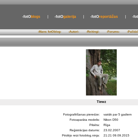
-fotO
blogs
-fotO
galerija
-fotO
reportāžas
-fo
-Mans fotOblog-
-Autori-
-Reitingi-
-Forums-
-Palīdz
Tiewz
Fotografēšanas pieredze:
vairāk par 5 gadiem
Fotoaparāta modelis:
Nikon D50
Pilsēta:
Rīga
Reģistrācijas datums:
23.02.2007
Pēdējo reizi fotoblog.ninja:
21:21 09.09.2015