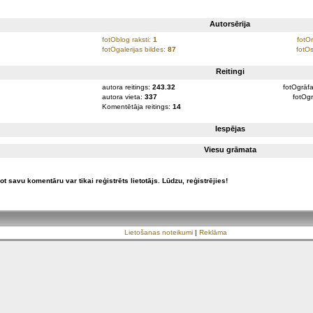
Autorsērija
fotOblog raksti:
1
fotO
fotOgalerijas bildes:
87
fotOs
Reitingi
autora reitings:
243.32
fotOgrāfa
autora vieta:
337
fotOgr
Komentētāja reitings:
14
Iespējas
Viesu grāmata
ot savu komentāru var tikai reģistrēts lietotājs. Lūdzu, reģistrējies!
Lietošanas noteikumi
|
Reklāma