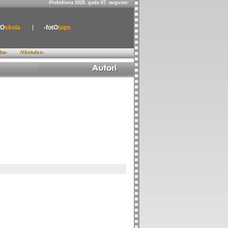
-Piektdiena 2026. gada 07. augusts-
tO
skola
-fotO
tops
ība-
-Vēstules-