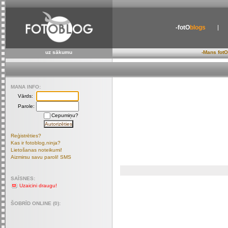
-fotO
blogs
uz sākumu
-Mans fotO
MANA INFO:
Vārds:
Parole:
Cepumiņu?
Reģistrēties?
Kas ir fotoblog.ninja?
Lietošanas noteikumi!
Aizmirsu savu paroli! SMS
SAĪSNES:
Uzaicini draugu!
ŠOBRĪD ONLINE (0):