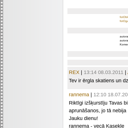
fotObl
fotOga
autora
autora
Komen
REX
|
13:14 08.03.2011
|
Tev ir ērgla skatiens un d
rannema
|
12:10 18.07.2
Riktīgi izšķurstīju Tavas 
aprunāšanos, jo tā nebija 
Jauku dienu!
rannema - vecā Kasekle