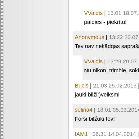
VValdis
|
13:01 18.07
paldies - piekrītu!
Anonymous
|
13:22 20.07
Tev nav nekādqas sapraš
VValdis
|
13:29 20.07
Nu nikon, trimble, sokia
Bucis
|
21:03 25.02.2013
jauki bilži:)veiksmi
selina4
|
18:01 05.03.201
Forši bilžuki tev!
IAM1
|
06:31 14.04.2014