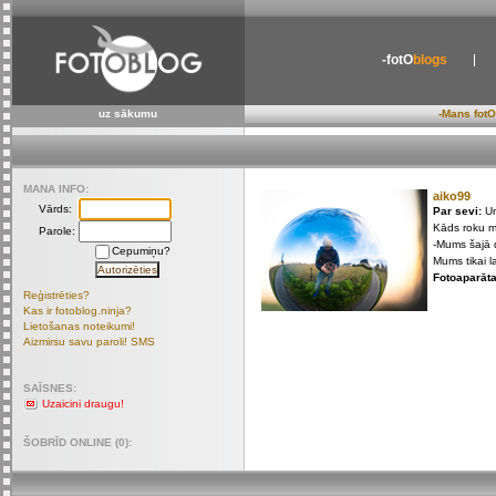
-fotO
blogs
uz sākumu
-Mans fotO
MANA INFO:
aiko99
Vārds:
Par sevi:
Un
Kāds roku ma
Parole:
-Mums šajā d
Cepumiņu?
Mums tikai l
Fotoaparāta
Reģistrēties?
Kas ir fotoblog.ninja?
Lietošanas noteikumi!
Aizmirsu savu paroli! SMS
SAĪSNES:
Uzaicini draugu!
ŠOBRĪD ONLINE (0):