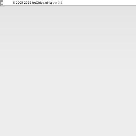
© 2005-2025 fotOblog.ninja
ver 3.1