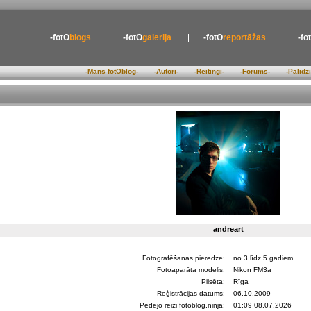
-fotO
blogs
-fotO
galerija
-fotO
reportāžas
-fo
-Mans fotOblog-
-Autori-
-Reitingi-
-Forums-
-Palīdz
andreart
Fotografēšanas pieredze:
no 3 līdz 5 gadiem
Fotoaparāta modelis:
Nikon FM3a
Pilsēta:
Rīga
Reģistrācijas datums:
06.10.2009
Pēdējo reizi fotoblog.ninja:
01:09 08.07.2026