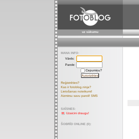
uz sākumu
MANA INFO:
Vārds:
Parole:
Cepumiņu?
Reģistrēties?
Kas ir fotoblog.ninja?
Lietošanas noteikumi!
Aizmirsu savu paroli! SMS
SAĪSNES:
Uzaicini draugu!
ŠOBRĪD ONLINE (0):