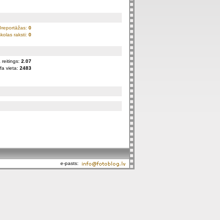
Oreportāžas:
0
kolas raksti:
0
 reitings:
2.07
fa vieta:
2483
e-pasts: