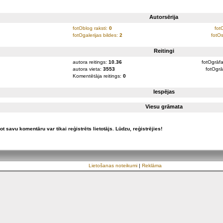
Autorsērija
fotOblog raksti:
0
fot
fotOgalerijas bildes:
2
fotOs
Reitingi
autora reitings:
10.36
fotOgrāfa
autora vieta:
3553
fotOgrā
Komentētāja reitings:
0
Iespējas
Viesu grāmata
ot savu komentāru var tikai reģistrēts lietotājs. Lūdzu, reģistrējies!
Lietošanas noteikumi
|
Reklāma