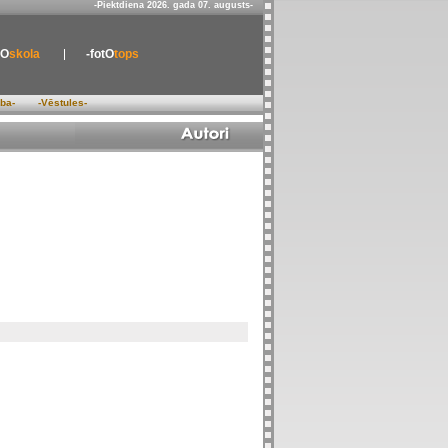
-Piektdiena 2026. gada 07. augusts-
tO
skola
-fotO
tops
ība-
-Vēstules-