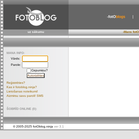
-fotO
blogs
uz sākumu
-Mans fotO
MANA INFO:
Vārds:
Parole:
Cepumiņu?
Reģistrēties?
Kas ir fotoblog.ninja?
Lietošanas noteikumi!
Aizmirsu savu paroli! SMS
ŠOBRĪD ONLINE (0):
© 2005-2025 fotOblog.ninja
ver 3.1