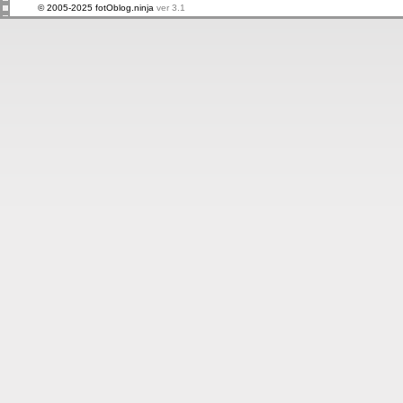
© 2005-2025 fotOblog.ninja
ver 3.1