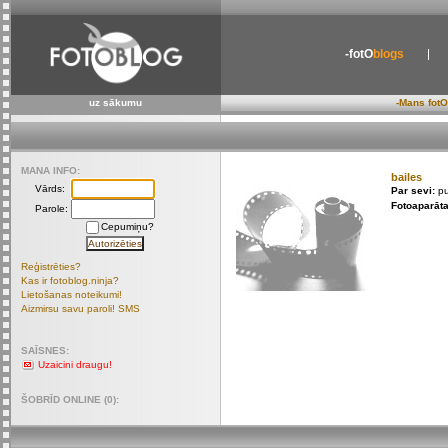
-fotO
blogs
uz sākumu
-Mans fotO
MANA INFO:
bailes
Vārds:
Par sevi:
pu
Fotoaparāta
Parole:
Cepumiņu?
Reģistrēties?
Kas ir fotoblog.ninja?
Lietošanas noteikumi!
Aizmirsu savu paroli! SMS
SAĪSNES:
Uzaicini draugu!
ŠOBRĪD ONLINE (0):