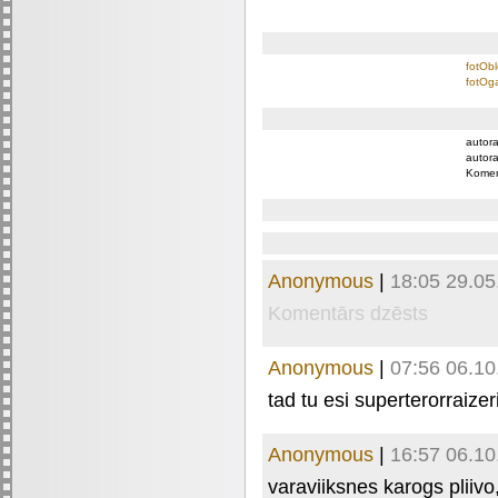
fotObl
fotOga
autora
autora
Komen
Anonymous
|
18:05 29.05
Komentārs dzēsts
Anonymous
|
07:56 06.10
tad tu esi superter
orraizer
Anonymous
|
16:57 06.10
varaviiksnes karogs pliivo,