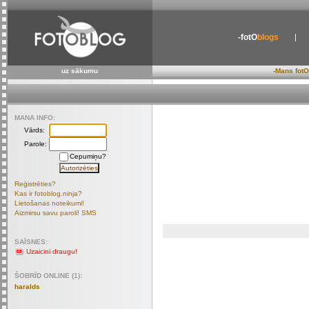
-fotO
blogs
uz sākumu
-Mans fotO
MANA INFO:
Vārds:
Parole:
Cepumiņu?
Reģistrēties?
Kas ir fotoblog.ninja?
Lietošanas noteikumi!
Aizmirsu savu paroli! SMS
SAĪSNES:
Uzaicini draugu!
ŠOBRĪD ONLINE (1):
haralds