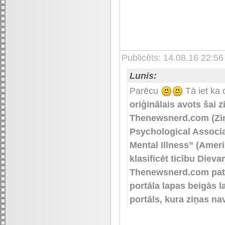
Publicēts: 14.08.16 22:56
Lunis:
Parēcu
Tā iet ka 
oriģinālais avots šai z
Thenewsnerd.com (Ziņ
Psychological Associa
Mental Illness” (Amer
klasificēt ticību Diev
Thenewsnerd.com patieš
portāla lapas beigās la
portāls, kura ziņas n