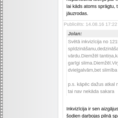
lai kāds atoms sprāgtu,
jāuzrodas.
Publicēts: 14.08.16 17:22
Jolan:
Svētā inkvizīcija no 12
spīdzināšanu,dedzināša
vārdu.Diemžēl tantiņa,ka
garīgi slima.Diemžēl.Viņ
dvieļgalvām,bet slimība i
p.s. kāpēc dažus atkal n
tai nav nekāda sakara
Inkvizīcija ir sen aizgāj
šodien darbojas pilnā sp