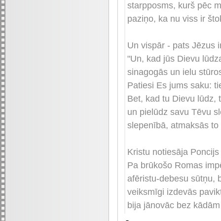
starpposms, kurš pēc m
paziņo, ka nu viss ir št
Un vispār - pats Jēzus ir
"Un, kad jūs Dievu lūdzat
sinagogās un ielu stūros
Patiesi Es jums saku: ti
Bet, kad tu Dievu lūdz, 
un pielūdz savu Tēvu sl
slepenībā, atmaksās to 
Kristu notiesāja Poncijs 
Pa brūkošo Romas impēri
afēristu-debesu sūtņu, 
veiksmīgi izdevās pavikt
bija jānovāc bez kādām