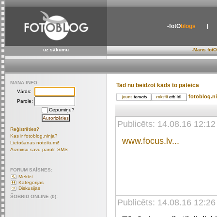
-fotO
blogs
uz sākumu
-Mans fotO
MANA INFO:
Tad nu beidzot kāds to pateica
Vārds:
fotoblog.n
Parole:
Cepumiņu?
Publicēts: 14.08.16 12:12
Reģistrēties?
Kas ir fotoblog.ninja?
www.focus.lv...
Lietošanas noteikumi!
Aizmirsu savu paroli! SMS
FORUM SAĪSNES:
Meklēt
Kategorijas
Diskusijas
ŠOBRĪD ONLINE (0):
Publicēts: 14.08.16 12:26