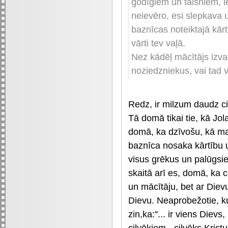
godīgiem un taisniem, ie
neievēro, esi slepkava u
baznīcas noteiktajā kārt
vārti tev vaļā.
Nez kādēļ mācītājs izva
noziedzniekus, vai tad v
Redz, ir milzum daudz cil
Tā domā tikai tie, kā Jol
domā, ka dzīvošu, kā man 
baznīca nosaka kārtību u
visus grēkus un palūgsies
skaitā arī es, domā, ka 
un mācītāju, bet ar Diev
Dievu. Neaprobežotie, ku
zin,ka:''... ir viens Diev
cilvēkiem - cilvēks Krist