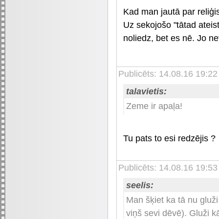
Kad man jautā par reliģi
Uz sekojošo "tātad ateist
noliedz, bet es nē. Jo n
Publicēts: 14.08.16 19:22
talavietis:
Zeme ir apaļa!
Tu pats to esi redzējis ?
Publicēts: 14.08.16 19:53
seelis:
Man šķiet ka tā nu gluži 
viņš sevi dēvē). Gluži k