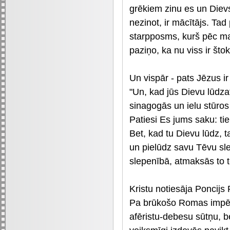
grēkiem zinu es un Dievs
nezinot, ir mācītājs. Ta
starpposms, kurš pēc ma
paziņo, ka nu viss ir što
Un vispār - pats Jēzus ir 
"Un, kad jūs Dievu lūdzat,
sinagogās un ielu stūros
Patiesi Es jums saku: tie
Bet, kad tu Dievu lūdz, 
un pielūdz savu Tēvu sl
slepenībā, atmaksās to t
Kristu notiesāja Poncijs 
Pa brūkošo Romas impērij
afēristu-debesu sūtņu, b