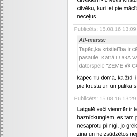
cilvēku, kuri iet pie mā
neceļus.
Publicēts: 15.08.16 13:09
All-marss:
Tapēc,ka kristietība ir 
pasaule. Katrā LUGĀ va
datorspēlē "ZEME @ C
kāpēc Tu domā, ka žīdi ir
pie krusta un un palika 
Publicēts: 15.08.16 13:2
Latgalē veči vienmēr ir t
baznīckungiem, es tam pi
nesaprotu pilnīgi, jo grē
zina un neizsūdzētos ne