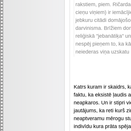
rakstiem, piem. Ričarda
cieņu viņiem) ir iemācīj
jebkuru citādi domājošo
darvinisma. Brīžiem dom
reliģiskā "jebanātiķa" u
nespēj pieņem to, ka kād
neiederas viņa uzskatu m
Katrs kuram ir skaidrs, 
faktu, ka eksistē ļaudis 
neapkaros. Un ir stipri v
jautājums, ka reti kurš z
neaptveramu mērogu stu
indivīdu kura prāta spējas