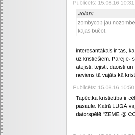
Publicēts: 15.08.16 10:31
Jolan:
zombycop jau nozombēt
kājas bučot.
interesantākais ir tas, ka
uz kristiešiem. Pārējie- sā
atejisti, tejisti, daoisti u
neviens tā vajāts kā kris
Publicēts: 15.08.16 10:50
Tapēc,ka kristietība ir c
pasaule. Katrā LUGĀ vaj
datorspēlē "ZEME @ CO