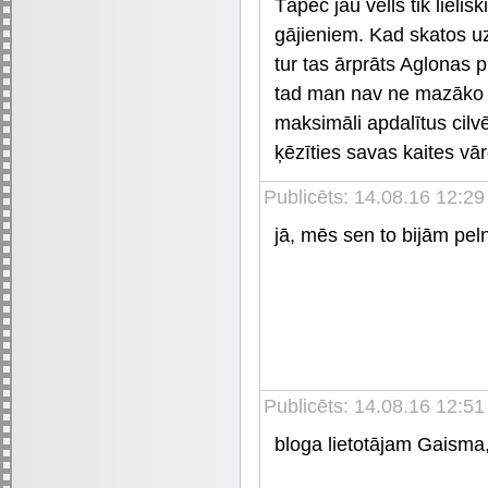
Tāpēc jau vells tik lielisk
gājieniem. Kad skatos u
tur tas ārprāts Aglonas p
tad man nav ne mazāko ša
maksimāli apdalītus cilvē
ķēzīties savas kaites vā
Publicēts: 14.08.16 12:29
jā, mēs sen to bijām peln
Publicēts: 14.08.16 12:51
bloga lietotājam Gaisma, 