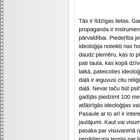
Tās ir līdzīgas lietas. Ga
propaganda ir instrument
pārvaldībai. Piedeŗība je
ideoloģija noteikti nav h
daudz piemēru, kas to pi
pati tauta, kas kopā dzī
laikā, pateicoties ideol
daļā ir ieguvusi citu reli
daļā. Nevar taču būt psihi
gadījās piedzimt 100 met
atšķirīgās ideoloģijas vai 
Pasaule ar to arī ir inte
jautājumi. Kaut vai vis
pasaka par visuvarenā ra
nepārliecina teorija par 