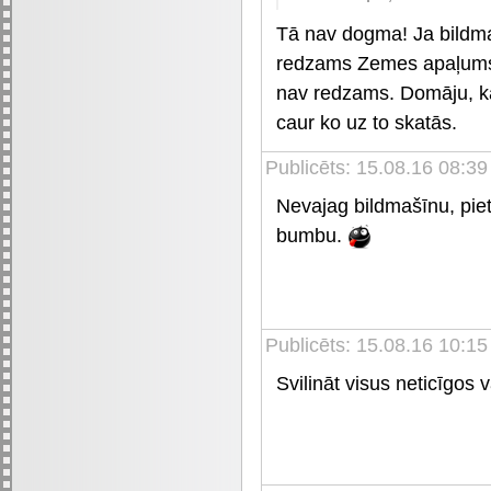
Tā nav dogma! Ja bildmaši
redzams Zemes apaļums,
nav redzams. Domāju, ka 
caur ko uz to skatās.
Publicēts: 15.08.16 08:39
Nevajag bildmašīnu, piet
bumbu.
Publicēts: 15.08.16 10:15
Svilināt visus neticīgos 