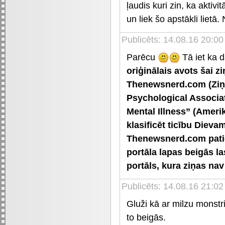
ļaudis kuri zin, ka akti
un liek šo apstākli lietā
Publicēts: 14.08.16 20:00
Parēcu
Tā iet ka d
oriģinālais avots šai zi
Thenewsnerd.com (Ziņu
Psychological Associat
Mental Illness” (Ameri
klasificēt ticību Diev
Thenewsnerd.com patieš
portāla lapas beigās las
portāls, kura ziņas na
Publicēts: 14.08.16 21:02
Gluži kā ar milzu monst
to beigās.