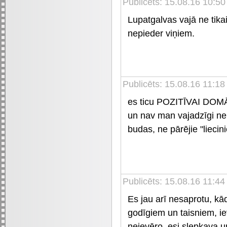
Publicēts: 15.08.16 10:50
Lupatgalvas vajā ne tikai
nepieder viņiem.
Publicēts: 15.08.16 11:18
es ticu POZITĪVAI DOMĀŠA
un nav man vajadzīgi ne 
budas, ne pārējie "liecini
Publicēts: 15.08.16 11:44
Es jau arī nesaprotu, k
godīgiem un taisniem, iev
neievēro, esi slepkava un