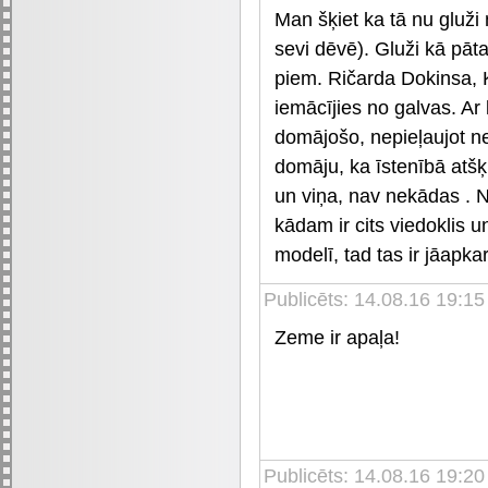
Man šķiet ka tā nu gluži n
sevi dēvē). Gluži kā pāt
piem. Ričarda Dokinsa, K
iemācījies no galvas. Ar 
domājošo, nepieļaujot n
domāju, ka īstenībā atšķi
un viņa, nav nekādas . N
kādam ir cits viedoklis u
modelī, tad tas ir jāapkar
Publicēts: 14.08.16 19:15
Zeme ir apaļa!
Publicēts: 14.08.16 19:20