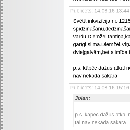
Publicēts: 14.08.16 13:4
Svētā inkvizīcija no 121
spīdzināšanu,dedzināšan
vārdu.Diemžēl tantiņa,ka
garīgi slima.Diemžēl.Viņ
dvieļgalvām,bet slimība i
p.s. kāpēc dažus atkal ne
nav nekāda sakara
Publicēts: 14.08.16 15:16
Jolan:
p.s. kāpēc dažus atkal n
tai nav nekāda sakara