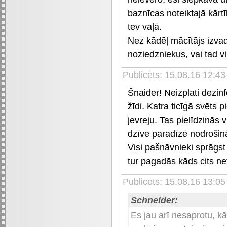
baznīcas noteiktajā kārtī
tev vaļā.
Nez kādēļ mācītājs izva
noziedzniekus, vai tad v
Publicēts: 15.08.16 12:43
Šnaider! Neizplati dezin
žīdi. Katra ticīgā svēts
jevreju. Tas pielīdzinās
dzīve paradīzē nodrošinā
Visi pašnāvnieki sprāgst 
tur pagadās kāds cits net
Publicēts: 15.08.16 13:05
Schneider:
Es jau arī nesaprotu, k