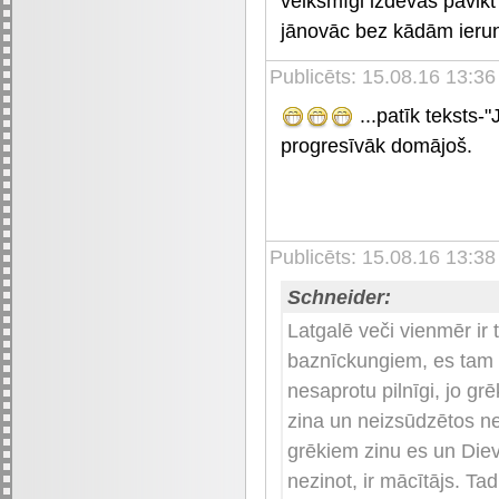
veiksmīgi izdevās pavikt 
jānovāc bez kādām ieru
Publicēts: 15.08.16 13:36
...patīk teksts-"
progresīvāk domājoš.
Publicēts: 15.08.16 13:38
Schneider:
Latgalē veči vienmēr ir t
baznīckungiem, es tam p
nesaprotu pilnīgi, jo gr
zina un neizsūdzētos n
grēkiem zinu es un Diev
nezinot, ir mācītājs. T