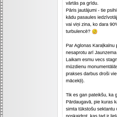
vārtās pa grīdu.
Pāris jautājumi - tie psi
kādu pasaules iedzīvotāju
vai viņi zina, ko dara 9
turbulencē?
Par Aglonas Karaļkalnu pi
nesaprotu arī Jaunzema 
Laikam esmu vecs stagnā
mūzdienu monumentālās m
prakses darbus droši vi
mācekļi).
Tik es gan pateikšu, ka 
Pārdaugavā, pie kuras k
simta tūkstošu sektantu u
noskaidrot, kas tad ir lie