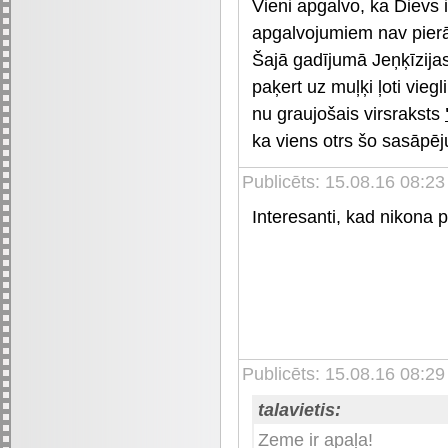
Vieni apgalvo, ka Dievs i
apgalvojumiem nav pier
Šajā gadījumā Jeņķīzijas
paķert uz muļķi ļoti vieg
nu graujošais virsraksts
ka viens otrs šo sasāpējuš
Publicēts: 15.08.16 08:23
Interesanti, kad nikona p
Publicēts: 15.08.16 08:29
talavietis:
Zeme ir apaļa!