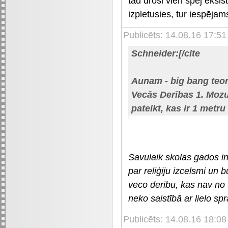
tad droši vien spēj eksis
izpletusies, tur iespējam
Publicēts: 14.08.16 17:51
Schneider:[/cite
Aunam - big bang teori
Vecās Derības 1. Moz
pateikt, kas ir 1 metr
Savulaik skolas gados in
par reliģiju izcelsmi un b
veco derību, kas nav no
neko saistībā ar lielo sp
Publicēts: 14.08.16 18:0