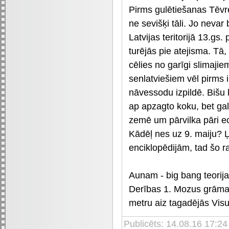
Pirms gulētiešanas Tēvreiz
ne sevišķi tāli. Jo nevar
Latvijas teritorijā 13.gs. 
turējās pie atejisma. Tā, 
cēlies no garīgi slimaji
senlatviešiem vēl pirms in
nāvessodu izpildē. Bišu
ap apzagto koku, bet gal
zemē um pārvilka pāri e
Kādēļ nes uz 9. maiju? Ļo
enciklopēdijām, tad šo ra
Aunam - big bang teorija
Derības 1. Mozus grāmat
metru aiz tagadējās Vis
Publicēts: 14.08.16 17:24