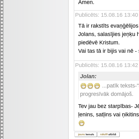
Āmen.
Publicēts: 15.08.16 13:40
Tā ir rakstīts evaņģēlijo
Jolans, salasījies jeņķu
piedēvē Kristum.
Vai tas tā ir bijis vai nē
Publicēts: 15.08.16 13:42
Jolan:
...patīk teksts-
progresīvāk domājoš.
Tev jau bez starpības- Jēz
ļenins, satļins vai ņikit