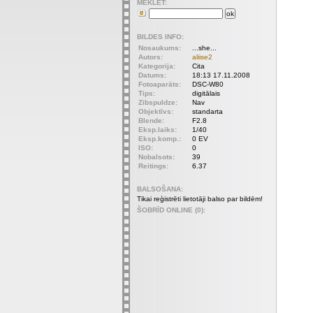
MEKLET:
BILDES INFO:
Nosaukums:
...she...
Autors:
aliise2
Kategorija:
Cita
Datums:
18:13 17.11.2008
Fotoaparāts:
DSC-W80
Tips:
digitālais
Zibspuldze:
Nav
Objektīvs:
standarta
Blende:
F2.8
Eksp.laiks:
1/40
Eksp.komp.:
0 EV
ISO:
0
Nobalsots:
39
Reitings:
6.37
BALSOŠANA:
Tikai reģistrēti lietotāji balso par bildēm!
ŠOBRĪD ONLINE (0):