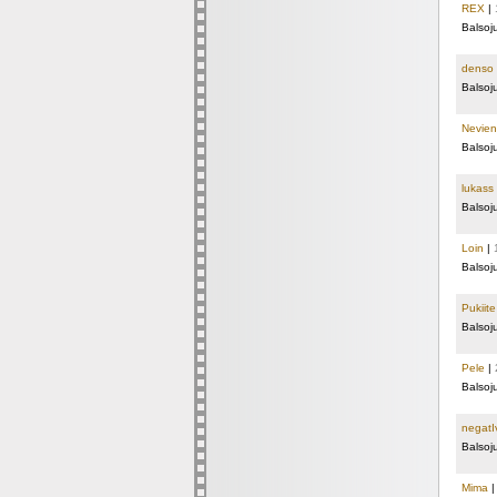
REX
|
Balsoj
denso
Balsoj
Nevien
Balsoj
lukass
Balsoj
Loin
|
Balsoj
Pukiite
Balsoj
Pele
|
Balsoj
negatI
Balsoj
Mima