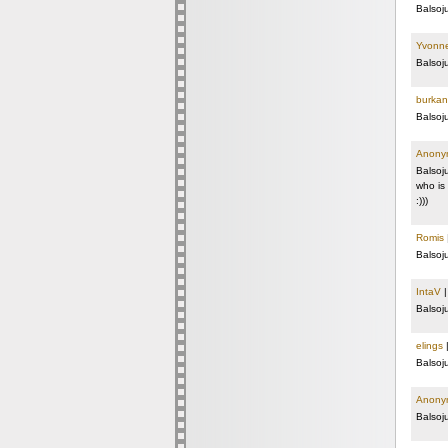
Balsoj
Yvonn
Balsoj
burkan
Balsoj
Anony
Balsoj
who is 
:)))
Romis
Balsoj
IntaV
Balsoj
elings
Balsoj
Anony
Balsoj