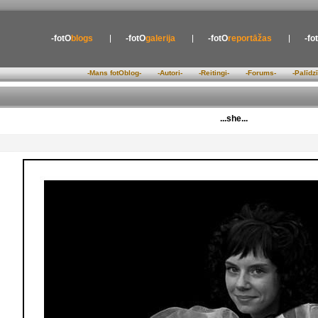
-fotO
blogs
-fotO
galerija
-fotO
reportāžas
-fo
-Mans fotOblog-
-Autori-
-Reitingi-
-Forums-
-Palīdz
...she...