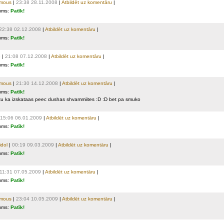
mous
|
23:38 28.11.2008
|
Atbildēt uz komentāru
|
ums:
Patīk!
22:38 02.12.2008
|
Atbildēt uz komentāru
|
ums:
Patīk!
9
|
21:08 07.12.2008
|
Atbildēt uz komentāru
|
ums:
Patīk!
mous
|
21:30 14.12.2008
|
Atbildēt uz komentāru
|
ums:
Patīk!
ktu ka izskataas peec dushas shvammiites :D :D bet pa smuko
15:06 06.01.2009
|
Atbildēt uz komentāru
|
ums:
Patīk!
idol
|
00:19 09.03.2009
|
Atbildēt uz komentāru
|
ums:
Patīk!
11:31 07.05.2009
|
Atbildēt uz komentāru
|
ums:
Patīk!
mous
|
23:04 10.05.2009
|
Atbildēt uz komentāru
|
ums:
Patīk!