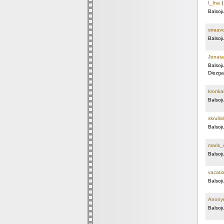
I_Ina
Balsoj
straav
Balsoj
Jonata
Balsoj
Diezgan
kronka
Balsoj
skrulli
Balsoj
maris_
Balsoj
vacati
Balsoj
Anony
Balsoj