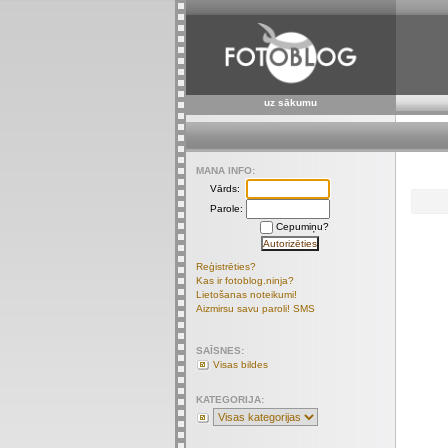
uz sākumu
MANA INFO:
Vārds:
Parole:
Cepumiņu?
Reģistrēties?
Kas ir fotoblog.ninja?
Lietošanas noteikumi!
Aizmirsu savu paroli! SMS
SAĪSNES:
Visas bildes
KATEGORIJA: