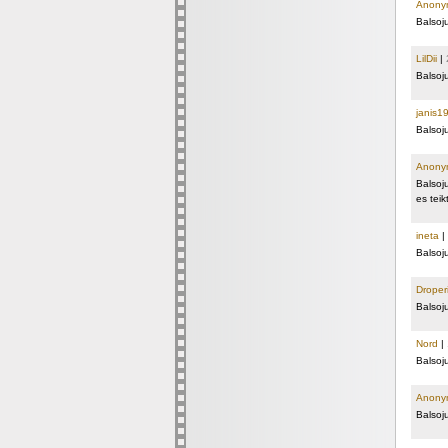
Anony
Balsoj
LilDii
|
Balsoj
janis1
Balsoj
Anony
Balsoj
es tei
ineta
|
Balsoj
Droper
Balsoj
Nord
|
Balsoj
Anony
Balsoj