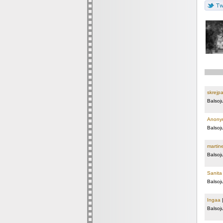
skrejpa
Balsoj
Anony
Balsoj
martin
Balsoj
Sanita
Balsoj
Ingaa
Balsoj