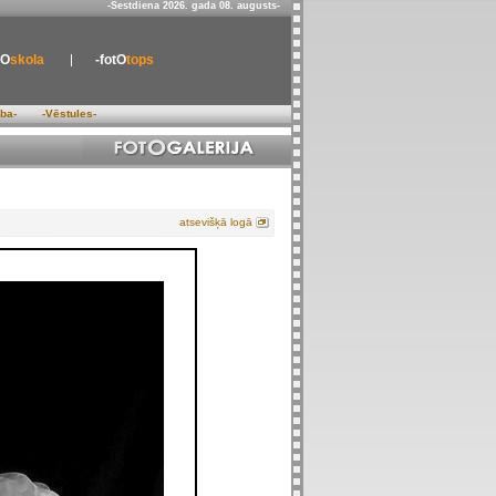
-Sestdiena 2026. gada 08. augusts-
tO
skola
-fotO
tops
ība-
-Vēstules-
atsevišķā logā