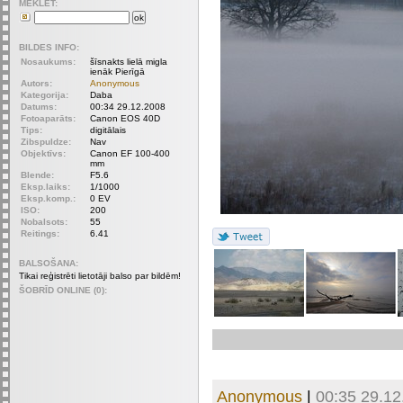
MEKLET:
BILDES INFO:
Nosaukums:
šīsnakts lielā migla
ienāk Pierīgā
Autors:
Anonymous
Kategorija:
Daba
Datums:
00:34 29.12.2008
Fotoaparāts:
Canon EOS 40D
Tips:
digitālais
Zibspuldze:
Nav
Objektīvs:
Canon EF 100-400
mm
Blende:
F5.6
Eksp.laiks:
1/1000
Eksp.komp.:
0 EV
ISO:
200
Nobalsots:
55
Reitings:
6.41
BALSOŠANA:
Tikai reģistrēti lietotāji balso par bildēm!
ŠOBRĪD ONLINE (0):
Anonymous
|
00:35 29.12