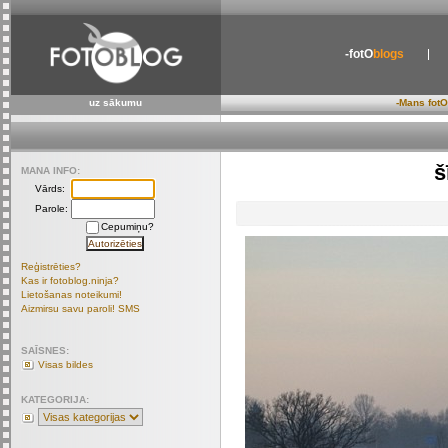
-fotO
blogs
uz sākumu
-Mans fotO
š
MANA INFO:
Vārds:
Parole:
Cepumiņu?
Reģistrēties?
Kas ir fotoblog.ninja?
Lietošanas noteikumi!
Aizmirsu savu paroli! SMS
SAĪSNES:
Visas bildes
KATEGORIJA: