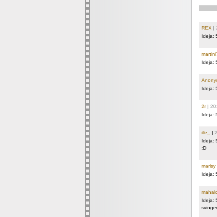
REX
|
Ideja:
martin
Ideja:
Anony
Ideja:
2r
|
20
Ideja:
ille_
|
2
Ideja:
:D
marisy
Ideja:
mahal
Ideja:
svinger