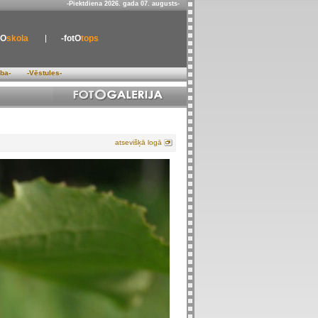
-Piektdiena 2026. gada 07. augusts-
tO
skola
-fotO
tops
ība-
-Vēstules-
atsevišķā logā