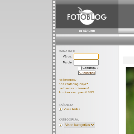
uz sākumu
MANA INFO:
Vārds:
Parole:
Cepumiņu?
Reģistrēties?
Kas ir fotoblog.ninja?
Lietošanas noteikumi!
Aizmirsu savu paroli! SMS
SAĪSNES:
Visas bildes
KATEGORIJA: