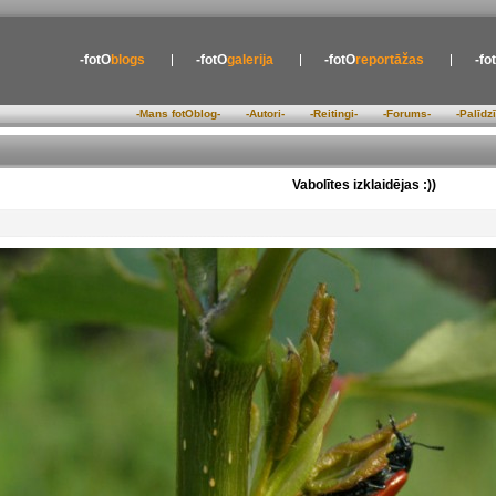
-fotO
blogs
-fotO
galerija
-fotO
reportāžas
-fo
-Mans fotOblog-
-Autori-
-Reitingi-
-Forums-
-Palīdz
Vabolītes izklaidējas :))