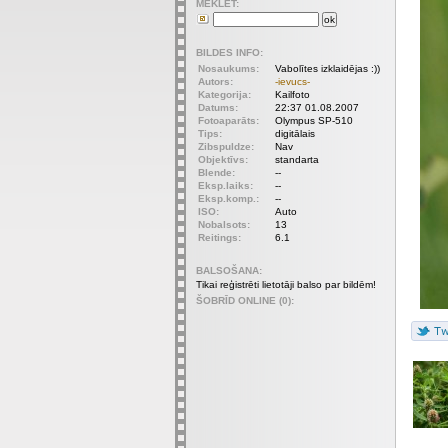
MEKLET:
BILDES INFO:
Nosaukums:
Vabolītes izklaidējas :))
Autors:
-ievucs-
Kategorija:
Kailfoto
Datums:
22:37 01.08.2007
Fotoaparāts:
Olympus SP-510
Tips:
digitālais
Zibspuldze:
Nav
Objektīvs:
standarta
Blende:
--
Eksp.laiks:
--
Eksp.komp.:
--
ISO:
Auto
Nobalsots:
13
Reitings:
6.1
BALSOŠANA:
Tikai reģistrēti lietotāji balso par bildēm!
ŠOBRĪD ONLINE (0):