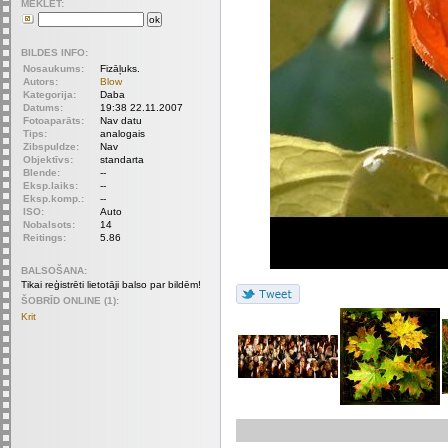
MEKLET:
BILDES INFO:
Nosaukums:
Fizāļuks.
Autors:
Blow
Kategorija:
Daba
Datums:
19:38 22.11.2007
Fotoaparāts:
Nav datu
Tips:
analogais
Zibspuldze:
Nav
Objektīvs:
standarta
Blende:
--
Eksp.laiks:
--
Eksp.komp.:
--
ISO:
Auto
Nobalsots:
14
Reitings:
5.86
BALSOŠANA:
Tikai reģistrēti lietotāji balso par bildēm!
ŠOBRĪD ONLINE (1):
Krit