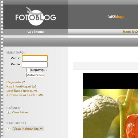
-fotO
blogs
uz sākumu
-Mans fotO
MANA INFO:
Vārds:
Parole:
Cepumiņu?
Reģistrēties?
Kas ir fotoblog.ninja?
Lietošanas noteikumi!
Aizmirsu savu paroli! SMS
SAĪSNES:
Visas bildes
KATEGORIJA: