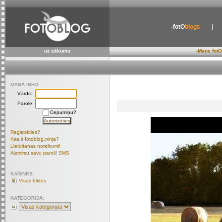
-fotO
blogs
uz sākumu
-Mans fotO
MANA INFO:
Vārds:
Parole:
Cepumiņu?
Reģistrēties?
Kas ir fotoblog.ninja?
Lietošanas noteikumi!
Aizmirsu savu paroli! SMS
SAĪSNES:
Visas bildes
KATEGORIJA: