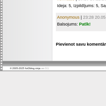
Ideja:
5
, Izpildījums:
5
, Sa
Anonymous
|
23:28 20.05
Balsojums:
Patīk!
Pievienot savu komentāru 
© 2005-2025 fotOblog.ninja
ver 3.1