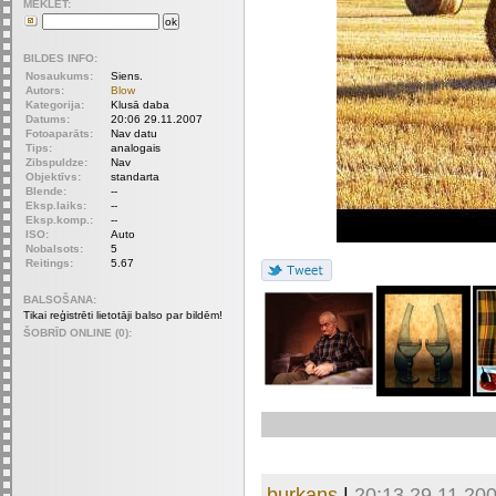
MEKLET:
BILDES INFO:
Nosaukums:
Siens.
Autors:
Blow
Kategorija:
Klusā daba
Datums:
20:06 29.11.2007
Fotoaparāts:
Nav datu
Tips:
analogais
Zibspuldze:
Nav
Objektīvs:
standarta
Blende:
--
Eksp.laiks:
--
Eksp.komp.:
--
ISO:
Auto
Nobalsots:
5
Reitings:
5.67
BALSOŠANA:
Tikai reģistrēti lietotāji balso par bildēm!
ŠOBRĪD ONLINE (0):
burkans
|
20:13 29.11.20