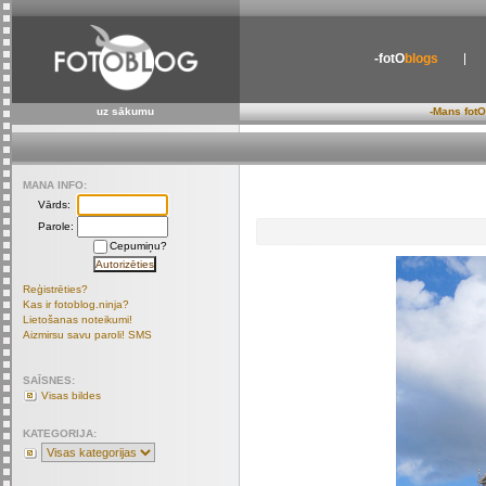
-fotO
blogs
uz sākumu
-Mans fotO
MANA INFO:
Vārds:
Parole:
Cepumiņu?
Reģistrēties?
Kas ir fotoblog.ninja?
Lietošanas noteikumi!
Aizmirsu savu paroli! SMS
SAĪSNES:
Visas bildes
KATEGORIJA: