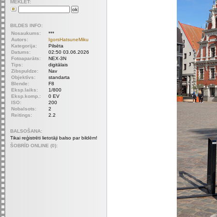
MEKLET:
BILDES INFO:
Nosaukums:
***
Autors:
IgorsHatsuneMiku
Kategorija:
Pilsēta
Datums:
02:50 03.06.2026
Fotoaparāts:
NEX-3N
Tips:
digitālais
Zibspuldze:
Nav
Objektīvs:
standarta
Blende:
F8
Eksp.laiks:
1/800
Eksp.komp.:
0 EV
ISO:
200
Nobalsots:
2
Reitings:
2.2
BALSOŠANA:
Tikai reģistrēti lietotāji balso par bildēm!
ŠOBRĪD ONLINE (0):