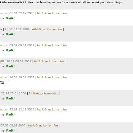
āda konstruktīvā kritika. bet feins lopiņš. no fona varēja atdalīties vairāk pa gaismu līniju.
mous
|
01:31 22.12.2008
|
Atbildēt uz komentāru
|
ums:
Patīk!
ka
|
23:12 31.12.2008
|
Atbildēt uz komentāru
|
ums:
Patīk!
mous
|
09:39 08.01.2009
|
Atbildēt uz komentāru
|
ums:
Patīk!
268
|
20:19 08.01.2009
|
Atbildēt uz komentāru
|
ums:
Patīk!
mous
|
10:58 20.01.2009
|
Atbildēt uz komentāru
|
)))))
|
22:14 25.01.2009
|
Atbildēt uz komentāru
|
ums:
Patīk!
mous
|
23:08 13.02.2009
|
Atbildēt uz komentāru
|
ums:
Patīk!
|
07:52 05.03.2009
|
Atbildēt uz komentāru
|
ums:
Patīk!