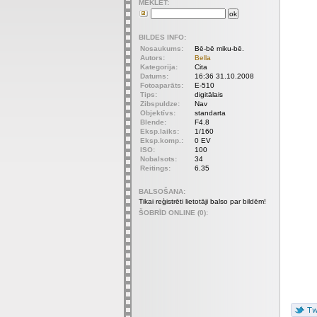
MEKLET:
BILDES INFO:
Nosaukums:
Bē-bē miku-bē.
Autors:
Bella
Kategorija:
Cita
Datums:
16:36 31.10.2008
Fotoaparāts:
E-510
Tips:
digitālais
Zibspuldze:
Nav
Objektīvs:
standarta
Blende:
F4.8
Eksp.laiks:
1/160
Eksp.komp.:
0 EV
ISO:
100
Nobalsots:
34
Reitings:
6.35
BALSOŠANA:
Tikai reģistrēti lietotāji balso par bildēm!
ŠOBRĪD ONLINE (0):