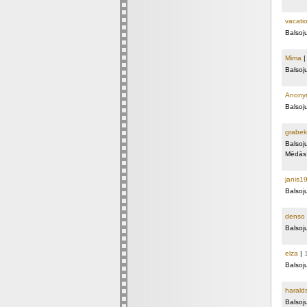
vacati
Balsoj
Mima
Balsoj
Anony
Balsoj
grabekl
Balsoj
Mēdās!
janis1
Balsoj
denso
Balsoj
elza
|
Balsoj
harald
Balsoj