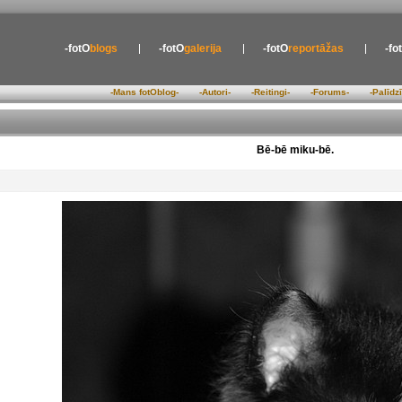
-fotO
blogs
-fotO
galerija
-fotO
reportāžas
-fo
-Mans fotOblog-
-Autori-
-Reitingi-
-Forums-
-Palīdz
Bē-bē miku-bē.