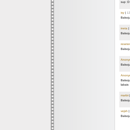
sup :D
isy
|
12
Balsoj
ineta
|
Balsoj
reseter
Balsoj
Anony
Balsoj
Anony
Balsoj
labais
marbii
Balsoj
vejsh
Balsoj