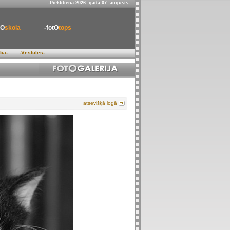
-Piektdiena 2026. gada 07. augusts-
tO
skola
-fotO
tops
ība-
-Vēstules-
atsevišķā logā