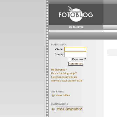
uz sākumu
MANA INFO:
Vārds:
Parole:
Cepumiņu?
Reģistrēties?
Kas ir fotoblog.ninja?
Lietošanas noteikumi!
Aizmirsu savu paroli! SMS
SAĪSNES:
Visas bildes
KATEGORIJA: