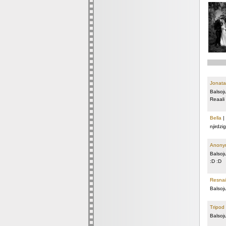
Jonata
Balsoj
Reaali 
Bella
|
njirdzi
Anony
Balsoj
:D :D
Resnai
Balsoj
Tripod
Balsoj