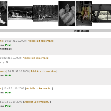
Komentāri:
ns
|
16:39 31.10.2008
|
Atbildēt uz komentāru
|
ums:
Patīk!
njirdziigais!
16:42 31.10.2008
|
Atbildēt uz komentāru
|
ga :p :D
mous
|
16:49 31.10.2008
|
Atbildēt uz komentāru
|
ums:
Patīk!
s
|
16:49 31.10.2008
|
Atbildēt uz komentāru
|
ums:
Patīk!
|
17:16 31.10.2008
|
Atbildēt uz komentāru
|
ums:
Patīk!