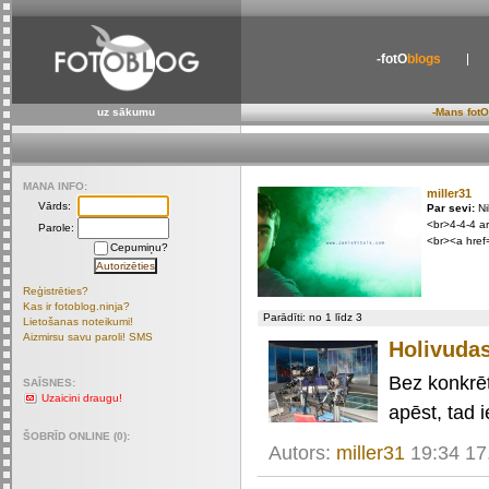
-fotO
blogs
uz sākumu
-Mans fotO
MANA INFO:
miller31
Vārds:
Par sevi:
Ni
<br>4-4-4 ari
Parole:
<br><a href
Cepumiņu?
Reģistrēties?
Kas ir fotoblog.ninja?
Parādīti: no 1 līdz 3
Lietošanas noteikumi!
Aizmirsu savu paroli! SMS
Holivudas
Bez konkrēt
SAĪSNES:
Uzaicini draugu!
apēst, tad 
ŠOBRĪD ONLINE (0):
Autors:
miller31
19:34 17