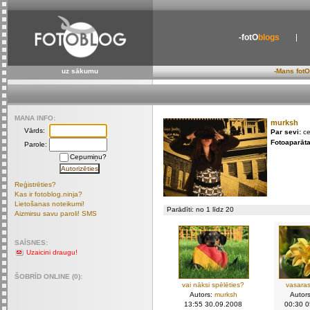
-fotO
blogs
uz sākumu
-Mans fotO
MANA INFO:
murksh
Vārds:
Par sevi:
ce
Fotoaparāta
Parole:
Cepumiņu?
Reģistrēties?
Kas ir fotoblog.ninja?
Lietošanas noteikumi!
Parādīti: no 1 līdz 20
Aizmirsu savu paroli! SMS
SAĪSNES:
Uzaicini draugu!
ŠOBRĪD ONLINE (0):
vai nāksi spēlēties?
vasara
Autors:
murksh
Autor
13:55 30.09.2008
00:30 