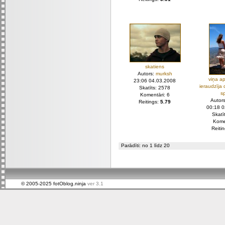
skatiens
Autors:
murksh
viņa a
23:06 04.03.2008
ieraudzīja
Skatīts: 2578
s
Komentāri: 6
Autor
Reitings:
5.79
00:18 
Skatī
Kome
Reiti
Parādīti: no 1 līdz 20
© 2005-2025 fotOblog.ninja
ver 3.1