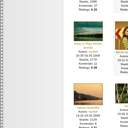
Skatīts: 2398
Skatī
Komentāri: 37
Kome
Reitings:
6.35
Reiti
skats uz Rīgu krēslas
stundā
Autors:
murksh
šķērsli a
20:30 04.05.2008
Autor
Skatīts: 2779
20:11 
Komentāri: 11
Skatī
Reitings:
6.08
Kome
Reiti
ka
vakara romantika
Autor
Autors:
murksh
15:08 
14:32 03.04.2008
Skatī
Skatīts: 2129
Komen
Komentāri: 9
Reiti
Reitings:
5.91