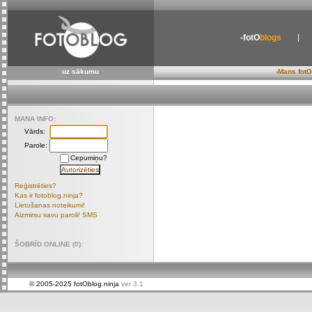
-fotO
blogs
uz sākumu
-Mans fotO
MANA INFO:
Vārds:
Parole:
Cepumiņu?
Reģistrēties?
Kas ir fotoblog.ninja?
Lietošanas noteikumi!
Aizmirsu savu paroli! SMS
ŠOBRĪD ONLINE (0):
© 2005-2025 fotOblog.ninja
ver 3.1