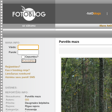
-fotO
blogs
uz sākumu
-Mans fotO
Purvēlis mazs
MANA INFO:
Vārds:
Parole:
Cepumiņu?
Reģistrēties?
Kas ir fotoblog.ninja?
Lietošanas noteikumi!
Aizmirsu savu paroli! SMS
SAĪSNES:
REPORTŽĀS INFO:
Nosaukums:
Purvēlis mazs
Autors:
GG
Pilsēta:
Daugmales lielpilsēta
Rajons:
Rīgas rajons
Kategorija:
Fotosesija