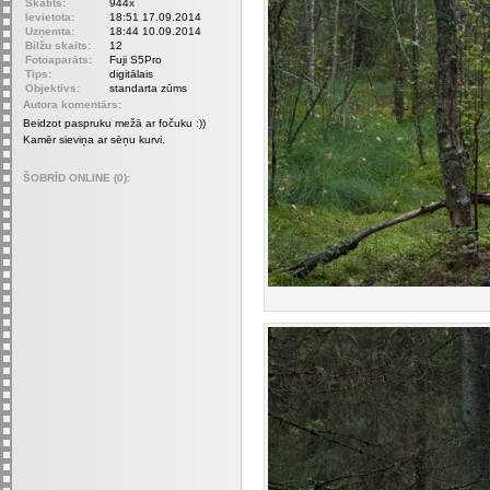
Skatīts:
944x
Ievietota:
18:51 17.09.2014
Uzņemta:
18:44 10.09.2014
Bilžu skaits:
12
Fotoaparāts:
Fuji S5Pro
Tips:
digitālais
Objektīvs:
standarta zūms
Autora komentārs:
Beidzot paspruku mežā ar fočuku :))
Kamēr sieviņa ar sēņu kurvi.
ŠOBRĪD ONLINE (0):