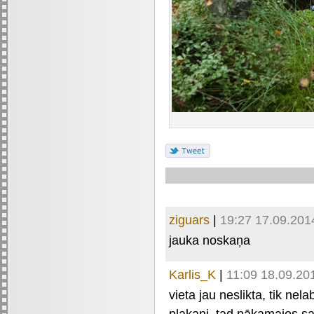
ziguars
|
19:27 17.09.201
jauka noskaņa
Karlis_K
|
11:09 18.09.20
vieta jau neslikta, tik ne
plakani, tad nākamajos sau