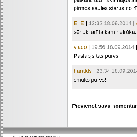
pirmos saules starus no rī
E_E
|
12:32 18.09.2014
|
sēņuki arī laikam netrūka.
vlado
|
19:56 18.09.2014
Paslapjš tas purvs
haralds
|
23:34 18.09.201
smuks purvs!
Pievienot savu komentāru 
© 2005-2025 fotOblog.ninja
ver 3.1