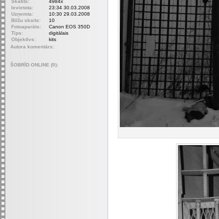
Skatīts:
4984x
Ievietota:
23:34 30.03.2008
Uzņemta:
10:30 29.03.2008
Bilžu skaits:
10
Fotoaparāts:
Canon EOS 350D
Tips:
digitālais
Objektīvs:
kits
Autora komentārs:
ŠOBRĪD ONLINE (0):