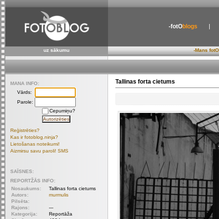
-fotO
blogs
uz sākumu
-Mans fotO
Tallinas forta cietums
MANA INFO:
Vārds:
Parole:
Cepumiņu?
Reģistrēties?
Kas ir fotoblog.ninja?
Lietošanas noteikumi!
Aizmirsu savu paroli! SMS
SAĪSNES:
REPORTŽĀS INFO:
Nosaukums:
Tallinas forta cietums
Autors:
murmulis
Pilsēta:
Rajons:
---
Kategorija:
Reportāža