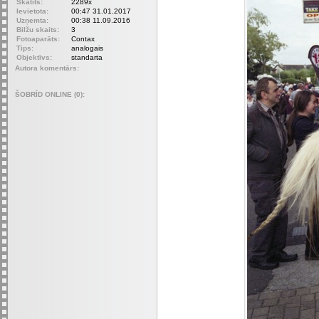
Skatīts:
2289x
Ievietota:
00:47 31.01.2017
Uzņemta:
00:38 11.09.2016
Bilžu skaits:
3
Fotoaparāts:
Contax
Tips:
analogais
Objektīvs:
standarta
Autora komentārs:
ŠOBRĪD ONLINE (0):