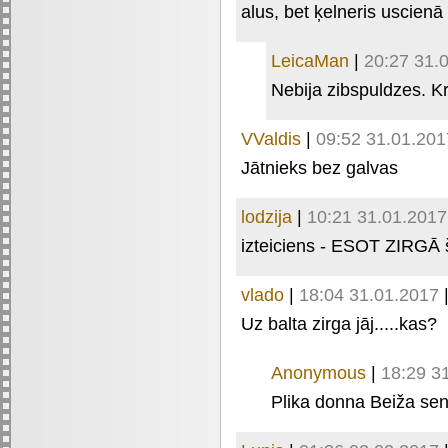
alus, bet ķelneris uscienā
LeicaMan
|
20:27 31.
Nebija zibspuldzes. K
VValdis
|
09:52 31.01.201
Jātnieks bez galvas
lodzija
|
10:21 31.01.2017
izteiciens - ESOT ZIRGĀ š
vlado
|
18:04 31.01.2017
Uz balta zirga jāj.....kas?
Anonymous
|
18:29 3
Plika donna Beiža senā