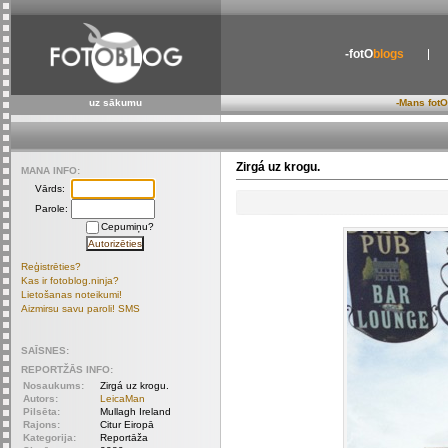
-fotO
blogs
uz sākumu
-Mans fotO
Zirgá uz krogu.
MANA INFO:
Vārds:
Parole:
Cepumiņu?
Reģistrēties?
Kas ir fotoblog.ninja?
Lietošanas noteikumi!
Aizmirsu savu paroli! SMS
SAĪSNES:
REPORTŽĀS INFO:
Nosaukums:
Zirgá uz krogu.
Autors:
LeicaMan
Pilsēta:
Mullagh Ireland
Rajons:
Citur Eiropā
Kategorija:
Reportāža