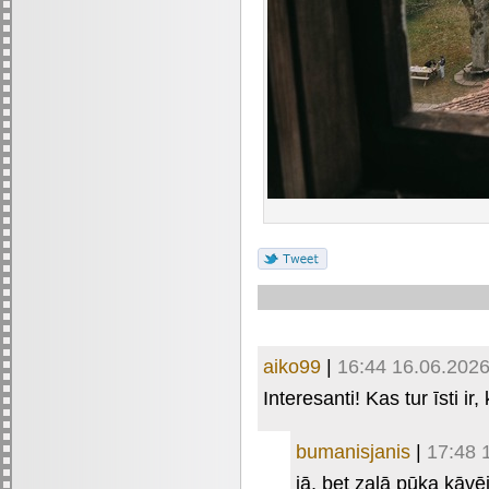
aiko99
|
16:44 16.06.202
Interesanti! Kas tur īsti i
bumanisjanis
|
17:48 
jā, bet zalā pūķa kāvē