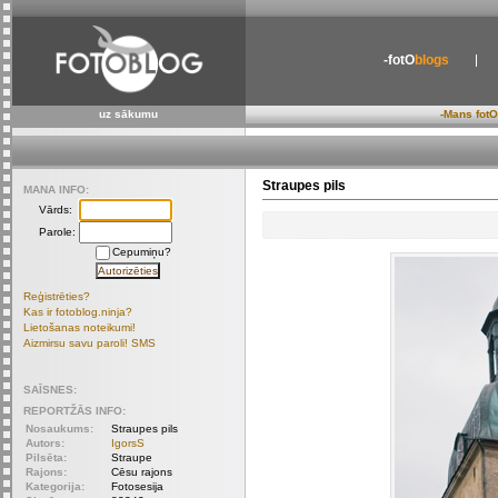
-fotO
blogs
uz sākumu
-Mans fotO
Straupes pils
MANA INFO:
Vārds:
Parole:
Cepumiņu?
Reģistrēties?
Kas ir fotoblog.ninja?
Lietošanas noteikumi!
Aizmirsu savu paroli! SMS
SAĪSNES:
REPORTŽĀS INFO:
Nosaukums:
Straupes pils
Autors:
IgorsS
Pilsēta:
Straupe
Rajons:
Cēsu rajons
Kategorija:
Fotosesija