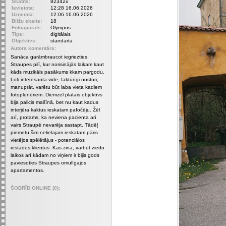
Skatīts:
82342x
Ievietota:
12:28 16.06.2026
Uzņemta:
12:06 16.06.2026
Bilžu skaits:
18
Fotoaparāts:
Olympus
Tips:
digitālais
Objektīvs:
standarta
Autora komentārs:
Sanāca garāmbraucot iegriezties
Straupes pilī, kur norisinājās laikam kaut
kāds muzikāls pasākums kkam pargodu.
Ļoti interesanta vide, faktūrīgi nostūri,
manuprāt, varētu būt laba vieta kadiem
fotoplenēriem. Diemzel platais objektīvs
bija palicis mašīnā, bet nu kaut kadus
interjēra kaktus ieskatam pafočēju. Žēl
arī, protams, ka neviena pacienta arī
vairs Straupē nevarēja sastapt. Tādēļ
piemetu šim nelielajam ieskatam pāris
vietējos spēlētājus - potenciālos
iestādes klientus. Kas zina, varbūt ziedu
laikos arī kādam no viņiem ir bijis gods
paviesoties Straupes omulīgajos
apartamentos.
ŠOBRĪD ONLINE (0):