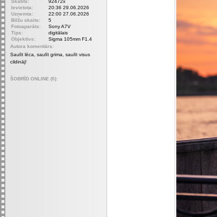
Skatīts:
92472x
Ievietota:
20:36 29.06.2026
Uzņemta:
22:00 27.06.2026
Bilžu skaits:
5
Fotoaparāts:
Sony A7V
Tips:
digitālais
Objektīvs:
Sigma 105mm F1.4
Autora komentārs:
Saulīt lēca, saulīt grima, saulīt visus
cildināj!
ŠOBRĪD ONLINE (0):