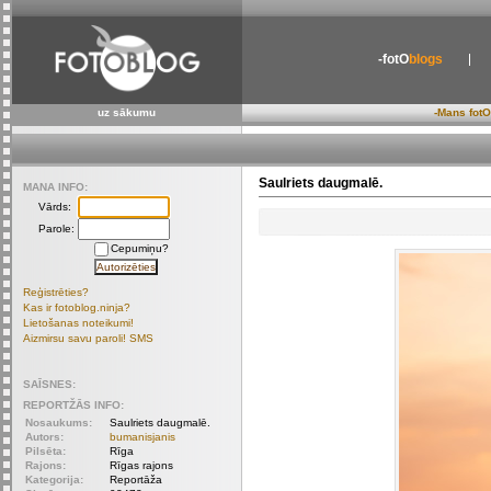
-fotO
blogs
uz sākumu
-Mans fotO
Saulriets daugmalē.
MANA INFO:
Vārds:
Parole:
Cepumiņu?
Reģistrēties?
Kas ir fotoblog.ninja?
Lietošanas noteikumi!
Aizmirsu savu paroli! SMS
SAĪSNES:
REPORTŽĀS INFO:
Nosaukums:
Saulriets daugmalē.
Autors:
bumanisjanis
Pilsēta:
Rīga
Rajons:
Rīgas rajons
Kategorija:
Reportāža