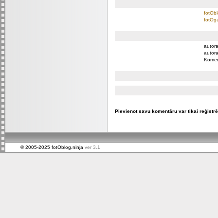
fotObl
fotOga
autora
autora
Komen
Pievienot savu komentāru var tikai reģistrēt
© 2005-2025 fotOblog.ninja
ver 3.1