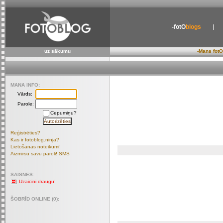
-fotO
blogs
uz sākumu
-Mans fotO
MANA INFO:
Vārds:
Parole:
Cepumiņu?
Reģistrēties?
Kas ir fotoblog.ninja?
Lietošanas noteikumi!
Aizmirsu savu paroli! SMS
SAĪSNES:
Uzaicini draugu!
ŠOBRĪD ONLINE (0):