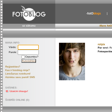
-fotO
blogs
uz sākumu
-Mans fotO
MANA INFO:
rolyix
Vārds:
Par sevi:
Ro
Fotoaparāta
Parole:
Cepumiņu?
Reģistrēties?
Kas ir fotoblog.ninja?
Lietošanas noteikumi!
Aizmirsu savu paroli! SMS
SAĪSNES:
Uzaicini draugu!
ŠOBRĪD ONLINE (0):