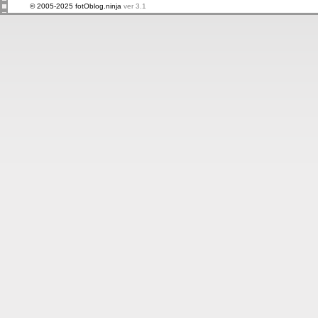
© 2005-2025 fotOblog.ninja
ver 3.1