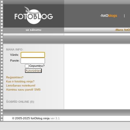
-fotO
blogs
uz sākumu
-Mans fotO
MANA INFO:
Vārds:
Parole:
Cepumiņu?
Reģistrēties?
Kas ir fotoblog.ninja?
Lietošanas noteikumi!
Aizmirsu savu paroli! SMS
ŠOBRĪD ONLINE (0):
© 2005-2025 fotOblog.ninja
ver 3.1