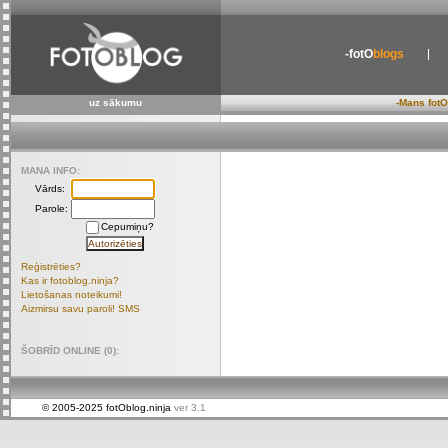
-fotO
blogs
uz sākumu
-Mans fotO
MANA INFO:
Vārds:
Parole:
Cepumiņu?
Reģistrēties?
Kas ir fotoblog.ninja?
Lietošanas noteikumi!
Aizmirsu savu paroli! SMS
ŠOBRĪD ONLINE (0):
© 2005-2025 fotOblog.ninja
ver 3.1