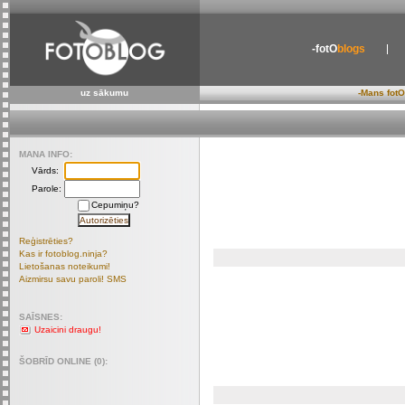
-fotO
blogs
uz sākumu
-Mans fotO
MANA INFO:
Vārds:
Parole:
Cepumiņu?
Reģistrēties?
Kas ir fotoblog.ninja?
Lietošanas noteikumi!
Aizmirsu savu paroli! SMS
SAĪSNES:
Uzaicini draugu!
ŠOBRĪD ONLINE (0):