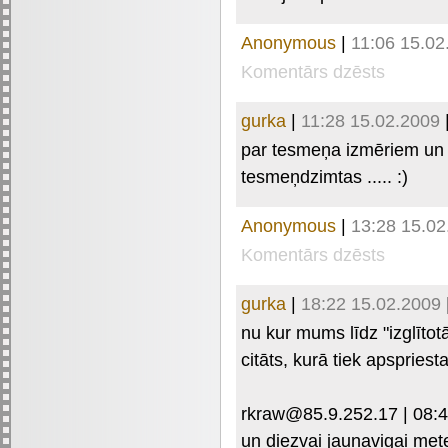
Anonymous
|
11:06 15.02
Komentārs dzēsts
gurka
|
11:28 15.02.2009
par tesmeņa izmēriem un ve
tesmeņdzimtas ..... :)
Anonymous
|
13:28 15.02
Komentārs dzēsts
gurka
|
18:22 15.02.2009
nu kur mums līdz "izglītot
citāts, kurā tiek apspriest
rkra
w@85.9.2
52.17 | 08:
un diezvai jaunavigai mete