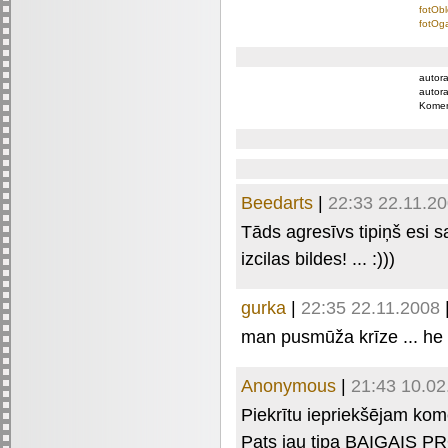
fotObl
fotOga
autora
autora
Komen
Beedarts
|
22:33 22.11.2
Tāds agresīvs tipiņš esi 
izcilas bildes! ... :)))
gurka
|
22:35 22.11.2008
man pusmūža krīze ... he he
Anonymous
|
21:43 10.02
Piekrītu iepriekšējam ko
Pats jau tipa BAIGAIS P