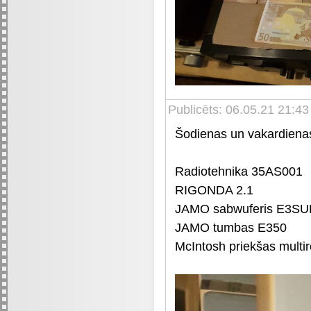
Publicēts: 06.05.21 21:43
Šodienas un vakardie
Radiotehnika 35AS001
RIGONDA 2.1
JAMO sabwuferis E3SU
JAMO tumbas E350
McIntosh priekšas multi