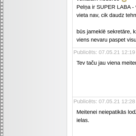
Pelņa ir SUPER LABA - va
vieta nav, cik daudz tehn
būs jameklē sekretāre, ka
viens nevaru paspet vis
Publicēts: 07.05.21 12:19
Tev taču jau viena meiten
Publicēts: 07.05.21 12:28
Meitenei neiepatikās lodž
ielas.