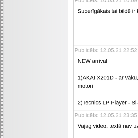
Publicēts: 10.05.21 10:09
Superīgākais tai bildē i
Publicēts: 12.05.21 22:52
NEW arrival
1)AKAI X201D - ar vāku, 
motori
2)Tecnics LP Player - Sl
Publicēts: 12.05.21 23:35
Vajag video, textā nav 