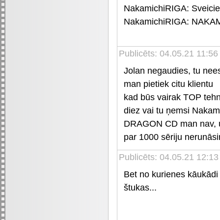
NakamichiRIGA: Sveic
NakamichiRIGA: NAKAMI
Publicēts: 04.05.21 11:5
Jolan negaudies, tu nees
man pietiek citu klientu
kad būs vairak TOP tehn
diez vai tu ņemsi Nakami
DRAGON CD man nav, un 
par 1000 sēriju nerunāsi
Publicēts: 04.05.21 12:13
Bet no kurienes kāukādi l
štukas...