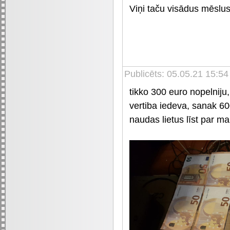
Viņi taču visādus mēslus 
Publicēts: 05.05.21 15:54
tikko 300 euro nopelnij
vertiba iedeva, sanak 60
naudas lietus līst par ma