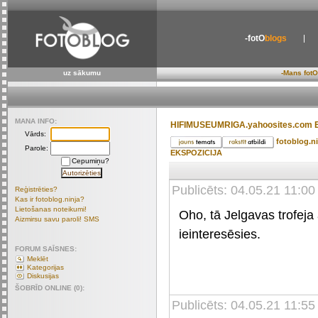
-fotO
blogs
uz sākumu
-Mans fotO
MANA INFO:
HIFIMUSEUMRIGA.yahoosites.com 
Vārds:
fotoblog.n
Parole:
EKSPOZICIJA
Cepumiņu?
Publicēts: 04.05.21 11:00
Reģistrēties?
Kas ir fotoblog.ninja?
Lietošanas noteikumi!
Oho, tā Jelgavas trofeja
Aizmirsu savu paroli! SMS
ieinteresēsies.
FORUM SAĪSNES:
Meklēt
Kategorijas
Diskusijas
ŠOBRĪD ONLINE (0):
Publicēts: 04.05.21 11:55