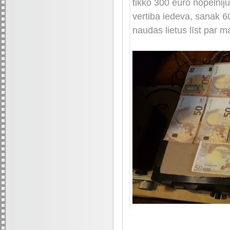
tikko 300 euro nopelni
vertiba iedeva, sanak 6
naudas lietus līst par m