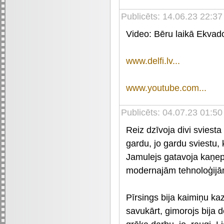
Publicēts: 14.06.23 22:37
Video: Bēru laikā Ekvador
www.delfi.lv...
www.youtube.com...
Publicēts: 04.07.23 01:50
Reiz dzīvoja divi sviesta
gardu, jo gardu sviestu, 
Jamulejs gatavoja kaņepj
modernajām tehnoloģijām
Pīrsings bija kaimiņu kaz
savukārt, gimorojs bija 