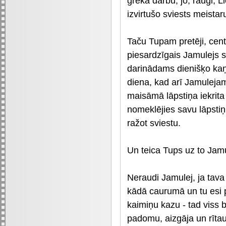
grēka darbu, jo, raugi, Li
izvirtušo sviests meistar
Taču Tupam pretēji, cent
piesardzīgais Jamulejs sa
darinādams dienišķo kaņ
diena, kad arī Jamulejam
maisāmā lāpstiņa iekrita
nomeklējies savu lāpstiņ
ražot sviestu.
Un teica Tups uz to Jamu
Neraudi Jamulej, ja tava 
kādā caurumā un tu esi p
kaimiņu kazu - tad viss 
padomu, aizgāja un rīta