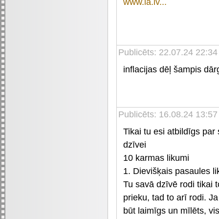
www.la.lv...
Publicēts: 22.07.24 22:34
inflacijas dēļ šampis dā
Publicēts: 16.08.24 13:57
Tikai tu esi atbildīgs pa
dzīvei
10 karmas likumi
1. Dievišķais pasaules l
Tu savā dzīvē rodi tikai t
prieku, tad to arī rodi. Ja
būt laimīgs un mīlēts, vi