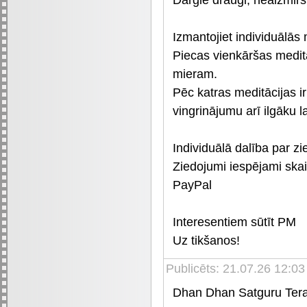
Izmantojiet individuālās
Piecas vienkāršas meditā
mieram.
Pēc katras meditācijas ir
vingrinājumu arī ilgāku l
Individuālā dalība par z
Ziedojumi iespējami ska
PayPal
Interesentiem sūtīt PM
Uz tikšanos!
Publicēts: 21.07.26 12:03
Dhan Dhan Satguru Tera