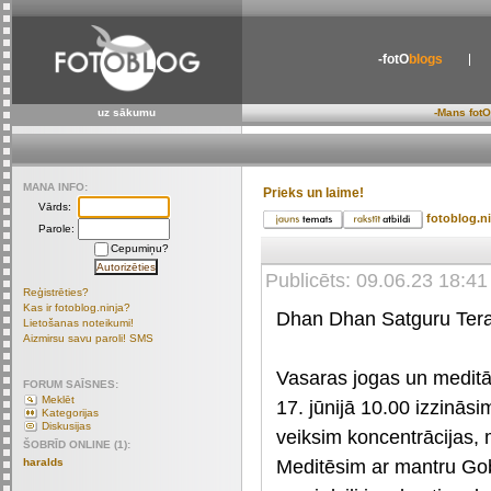
-fotO
blogs
uz sākumu
-Mans fotO
MANA INFO:
Prieks un laime!
Vārds:
fotoblog.n
Parole:
Cepumiņu?
Publicēts: 09.06.23 18:41
Reģistrēties?
Kas ir fotoblog.ninja?
Dhan Dhan Satguru Tera
Lietošanas noteikumi!
Aizmirsu savu paroli! SMS
Vasaras jogas un meditā
FORUM SAĪSNES:
Meklēt
17. jūnijā 10.00 izzinās
Kategorijas
Diskusijas
veiksim koncentrācijas, 
ŠOBRĪD ONLINE (1):
Meditēsim ar mantru Gob
haralds