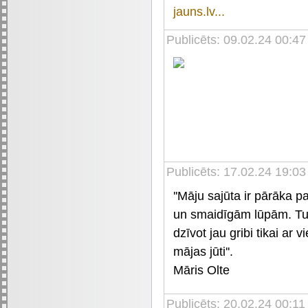
jauns.lv...
Publicēts: 09.02.24 00:4
Publicēts: 17.02.24 19:03
''Māju sajūta ir pārāka p
un smaidīgām lūpām. Tu v
dzīvot jau gribi tikai ar v
mājas jūti''.
Māris Olte
Publicēts: 20.02.24 00:11