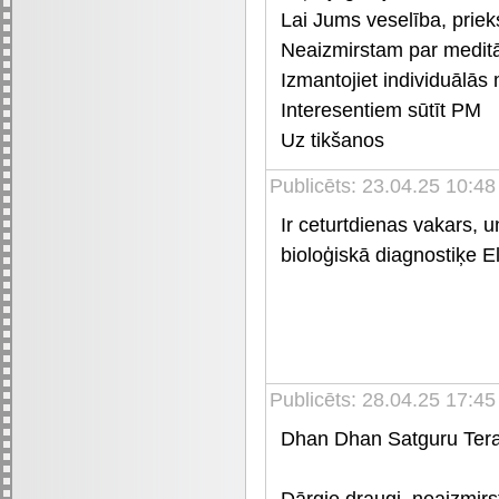
Lai Jums veselība, priek
Neaizmirstam par meditā
Izmantojiet individuālās
Interesentiem sūtīt PM
Uz tikšanos
Publicēts: 23.04.25 10:48
Ir ceturtdienas vakars, 
bioloģiskā diagnostiķe E
Publicēts: 28.04.25 17:45
Dhan Dhan Satguru Tera
Dārgie draugi, neaizmirs