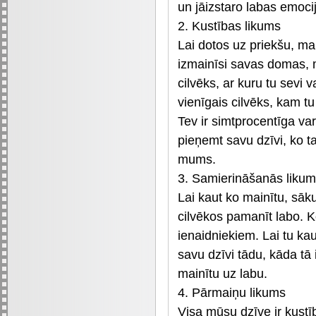
un jāizstaro labas emoci
2. Kustības likums
Lai dotos uz priekšu, mai
izmainīsi savas domas, ma
cilvēks, ar kuru tu sevi v
vienīgais cilvēks, kam tu 
Tev ir simtprocentīga va
pieņemt savu dzīvi, ko ta
mums.
3. Samierināšanās liku
Lai kaut ko mainītu, sāk
cilvēkos pamanīt labo. 
ienaidniekiem. Lai tu ka
savu dzīvi tādu, kāda tā i
mainītu uz labu.
4. Pārmaiņu likums
Visa mūsu dzīve ir kust