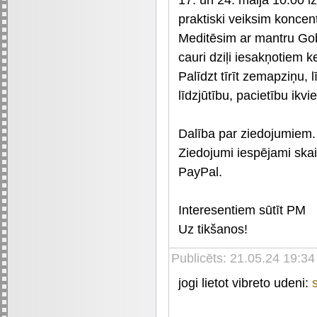
praktiski veiksim koncen
Meditēsim ar mantru Gob
cauri dziļi iesakņotiem 
Palīdzt tīrīt zemapziņu
līdzjūtību, pacietību ikv
Dalība par ziedojumiem.
Ziedojumi iespējami ska
PayPal.
Interesentiem sūtīt PM
Uz tikšanos!
Publicēts: 21.05.24 19:34
jogi lietot vibreto udeni: