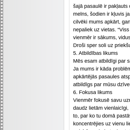
šajā pasaulē ir pakļaut
melns, šodien ir kļuvis 
cilvēki mums apkārt, ga
nepaliek uz vietas. “Viss
vienmēr ir sākums, vidu
Droši sper soli uz priek
5. Atbildības likums
Mēs esam atbildīgi par s
Ja mums ir kāda problēma
apkārtējās pasaules ats
atbildīgs par mūsu dzīve
6. Fokusa likums
Vienmēr fokusē savu uzm
daudz lietām vienlaicīgi, 
to, par ko tu domā pastāvī
koncentrējies uz vienu liet