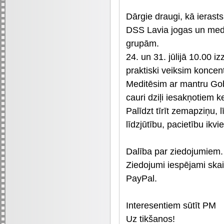
Dārgie draugi, kā ierast
DSS Lavia jogas un medi
grupām.
24. un 31. jūlijā 10.00 
praktiski veiksim koncen
Meditēsim ar mantru Gob
cauri dziļi iesakņotiem 
Palīdzt tīrīt zemapziņu
līdzjūtību, pacietību ikv
Dalība par ziedojumiem.
Ziedojumi iespējami ska
PayPal.
Interesentiem sūtīt PM
Uz tikšanos!