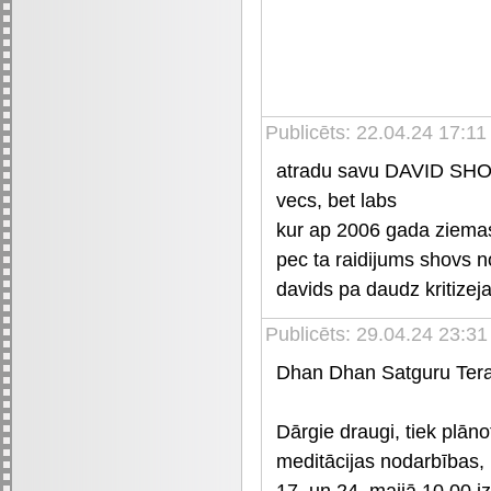
Publicēts: 22.04.24 17:1
atradu savu DAVID SHO
vecs, bet labs
kur ap 2006 gada ziema
pec ta raidijums shovs 
davids pa daudz kritizej
Publicēts: 29.04.24 23:31
Dhan Dhan Satguru Tera
Dārgie draugi, tiek plān
meditācijas nodarbības,
17. un 24. maijā 10.00 i