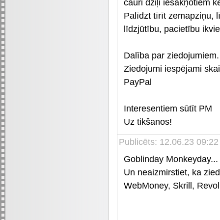
cauri dziļi iesakņotiem 
Palīdzt tīrīt zemapziņu
līdzjūtību, pacietību ikv
Dalība par ziedojumiem.
Ziedojumi iespējami ska
PayPal
Interesentiem sūtīt PM
Uz tikšanos!
Publicēts: 12.06.23 09:22
Goblinday Monkeyday...
Un neaizmirstiet, ka zie
WebMoney, Skrill, Revolu