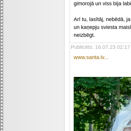
gimorojā un viss bija labi
Arī tu, lasītāj, nebēdā, 
un kaņepju sviesta maisī
neizbēgt.
Publicēts: 16.07.23 02:1
www.santa.lv...