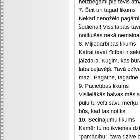
neizbēgami pie tevis atn
7. Šeit un tagad likums
Nekad nenožēlo pagātni 
šodienai! Viss labais tavā
notikušas nekā nemaina 
8. Mijiedarbības likums
Katrai tavai rīcībai ir se
jāizdara. Kuģim, kas bu
labs ceļavējš. Tavā dzīves 
mazi. Pagātne, tagadne u
9. Pacietības likums
Vislielākās balvas mēs 
pūļu tu velti savu mērķu
būs, kad tas notiks.
10. Secinājumu likums
Kamēr tu no ikvienas dzī
“pamācību”, tava dzīve b