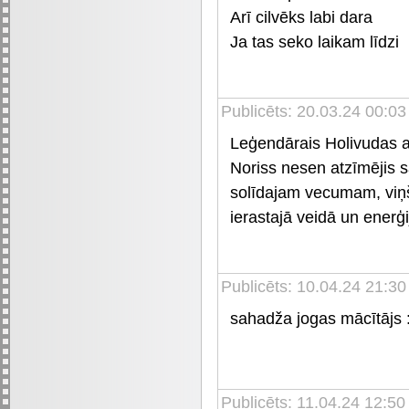
Arī cilvēks labi dara
Ja tas seko laikam līdzi
Publicēts: 20.03.24 00:03
Leģendārais Holivudas a
Noriss nesen atzīmējis s
solīdajam vecumam, viņš 
ierastajā veidā un enerģ
Publicēts: 10.04.24 21:30
sahadža jogas mācītājs 
Publicēts: 11.04.24 12:50