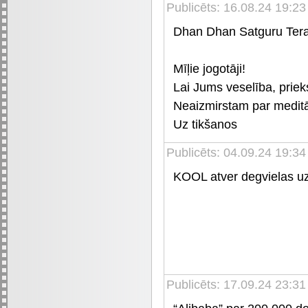
Publicēts: 16.08.24 19:23
Dhan Dhan Satguru Tera
Mīļie jogotāji!
Lai Jums veselība, priek
Neaizmirstam par meditā
Uz tikšanos
Publicēts: 04.09.24 19:34
KOOL atver degvielas uzp
Publicēts: 17.09.24 23:31