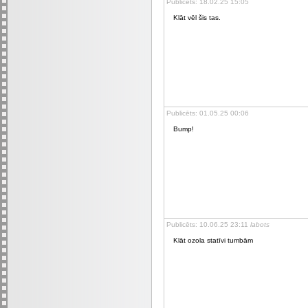
Publicēts: 18.02.25 15:05
Klāt vēl šis tas.
Publicēts: 01.05.25 00:06
Bump!
Publicēts: 10.06.25 23:11
labots
Klāt ozola statīvi tumbām