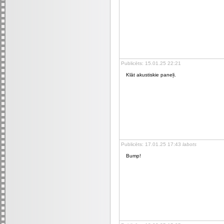
Publicēts: 15.01.25 22:21
Klāt akustiskie paneļi.
Publicēts: 17.01.25 17:43
labots
Bump!