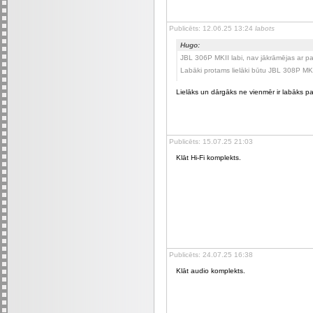
Publicēts: 12.06.25 13:24
labots
Hugo:
JBL 306P MKII labi, nav jākrāmējas ar p
Labāki protams lielāki būtu JBL 308P MK
Lielāks un dārgāks ne vienmēr ir labāks 
Publicēts: 15.07.25 21:03
Klāt Hi-Fi komplekts.
Publicēts: 24.07.25 16:38
Klāt audio komplekts.