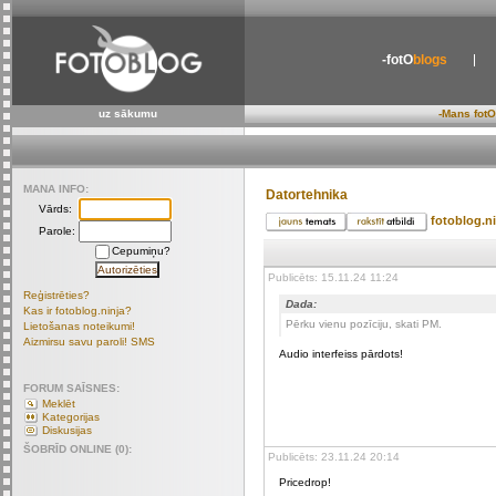
-fotO
blogs
uz sākumu
-Mans fotO
MANA INFO:
Datortehnika
Vārds:
fotoblog.n
Parole:
Cepumiņu?
Publicēts: 15.11.24 11:24
Reģistrēties?
Dada:
Kas ir fotoblog.ninja?
Pērku vienu pozīciju, skati PM.
Lietošanas noteikumi!
Aizmirsu savu paroli! SMS
Audio interfeiss pārdots!
FORUM SAĪSNES:
Meklēt
Kategorijas
Diskusijas
ŠOBRĪD ONLINE (0):
Publicēts: 23.11.24 20:14
Pricedrop!