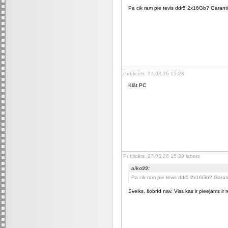
Pa cik ram pie tevis ddr5 2x16Gb? Garantij
Publicēts: 27.03.26 15:28
Klāt PC
Publicēts: 27.03.26 15:29
labots
aiko99:
Pa cik ram pie tevis ddr5 2x16Gb? Garant
Sveiks, šobrīd nav. Viss kas ir pieejams ir