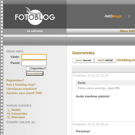
-fotO
blogs
uz sākumu
-Mans fotO
MANA INFO:
Datortehnika
Vārds:
fotoblog.n
Parole:
Cepumiņu?
Publicēts: 15.11.24 11:24
Reģistrēties?
Dada:
Kas ir fotoblog.ninja?
Pērku vienu pozīciju, skati PM.
Lietošanas noteikumi!
Aizmirsu savu paroli! SMS
Audio interfeiss pārdots!
FORUM SAĪSNES:
Meklēt
Kategorijas
Diskusijas
ŠOBRĪD ONLINE (0):
Publicēts: 23.11.24 20:14
Pricedrop!