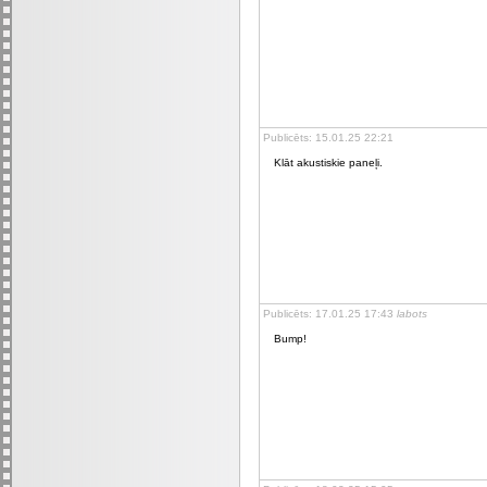
Publicēts: 15.01.25 22:21
Klāt akustiskie paneļi.
Publicēts: 17.01.25 17:43
labots
Bump!