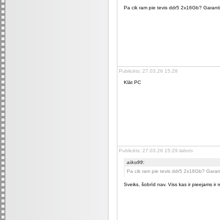
Pa cik ram pie tevis ddr5 2x16Gb? Garantij
Publicēts: 27.03.26 15:28
Klāt PC
Publicēts: 27.03.26 15:29
labots
aiko99:
Pa cik ram pie tevis ddr5 2x16Gb? Garant
Sveiks, šobrīd nav. Viss kas ir pieejams ir