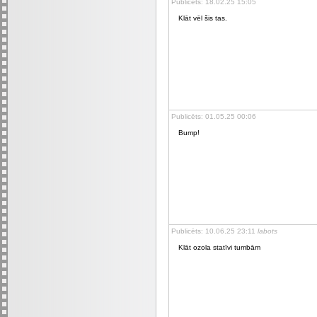
Publicēts: 18.02.25 15:05
Klāt vēl šis tas.
Publicēts: 01.05.25 00:06
Bump!
Publicēts: 10.06.25 23:11
labots
Klāt ozola statīvi tumbām