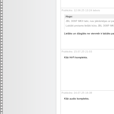
Publicēts: 12.06.25 13:24
labots
Hugo:
JBL 306P MKII labi, nav jākrāmējas ar p
Labāki protams lielāki būtu JBL 308P MK
Lielāks un dārgāks ne vienmēr ir labāks 
Publicēts: 15.07.25 21:03
Klāt Hi-Fi komplekts.
Publicēts: 24.07.25 16:38
Klāt audio komplekts.